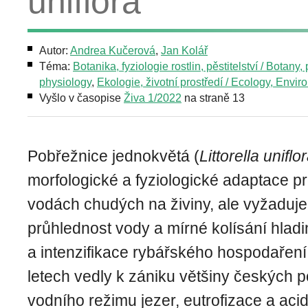
uniflora
Autor:
Andrea Kučerová
,
Jan Kolář
Téma:
Botanika, fyziologie rostlin, pěstitelství / Botany, 
physiology
,
Ekologie, životní prostředí / Ecology, Envi
Vyšlo v časopise
Živa 1/2022
na straně 13
Pobřežnice jednokvětá (
Littorella uniflo
morfologické a fyziologické adaptace pr
vodách chudých na živiny, ale vyžaduj
průhlednost vody a mírné kolísání hladi
a intenzifikace rybářského hospodaření
letech vedly k zániku většiny českých p
vodního režimu jezer, eutrofizace a acidi