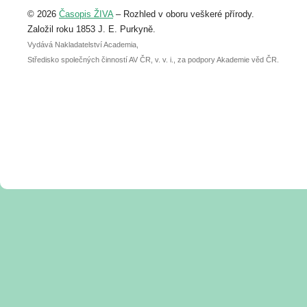
Upozorňujeme, že termín pro odeslání
© 2026
Časopis ŽIVA
– Rozhled v oboru veškeré přírody.
abstraktu přihlášené přednášky nebo
posteru je už 30. června.
Založil roku 1853 J. E. Purkyně.
Vydává Nakladatelství Academia,
Středisko společných činností AV ČR, v. v. i., za podpory Akademie věd ČR.