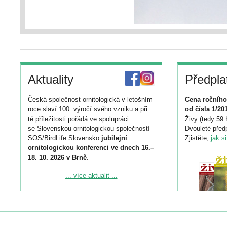
Aktuality
Předpla
Česká společnost ornitologická v letošním
Cena ročního
roce slaví 100. výročí svého vzniku a při
od čísla 1/20
té příležitosti pořádá ve spolupráci
Živy (tedy 59 
se Slovenskou ornitologickou společností
Dvouleté předp
SOS/BirdLife Slovensko
jubilejní
Zjistěte,
jak s
ornitologickou konferenci ve dnech 16.–
18. 10. 2026 v Brně
.
Podrobnější informace ke konferenci
... více aktualit ...
naleznete zde:
https://www.birdlife.cz/konference-2026/
Registrovat se můžete do 6. září.