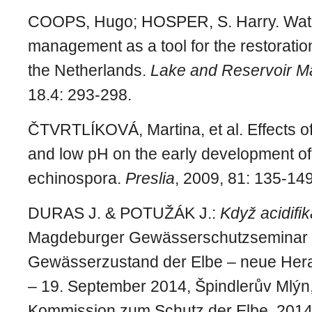
COOPS, Hugo; HOSPER, S. Harry. Wate
management as a tool for the restoration
the Netherlands.
Lake and Reservoir 
18.4: 293-298.
ČTVRTLÍKOVÁ
, Martina, et al. Effects 
and low pH on the early development of
echinospora.
Preslia
, 2009, 81: 135-149
DURAS J. & POTUŽÁK J.:
Když acidifi
Magdeburger Gewässerschutzseminar 
Gewässerzustand der Elbe – neue Hera
– 19. September 2014, Špindlerův Mlýn,
Kommission zum Schutz der Elbe, 2014