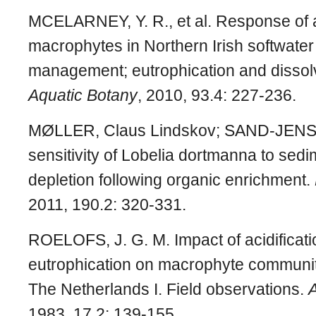
MCELARNEY, Y. R., et al. Response of 
macrophytes in Northern Irish softwater 
management; eutrophication and dissol
Aquatic Botany
, 2010, 93.4: 227-236.
MØLLER, Claus Lindskov; SAND
‐
JENSE
sensitivity of Lobelia dortmanna to sed
depletion following organic enrichment.
2011, 190.2: 320-331.
ROELOFS, J. G. M. Impact of acidificat
eutrophication on macrophyte communiti
The Netherlands I. Field observations.
1983, 17.2: 139-155.