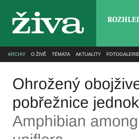
ROZHLE
živa
ARCHIV
O ŽIVĚ
TÉMATA
AKTUALITY
FOTOGALERI
Ohrožený obojžive
pobřežnice jednok
Amphibian among P