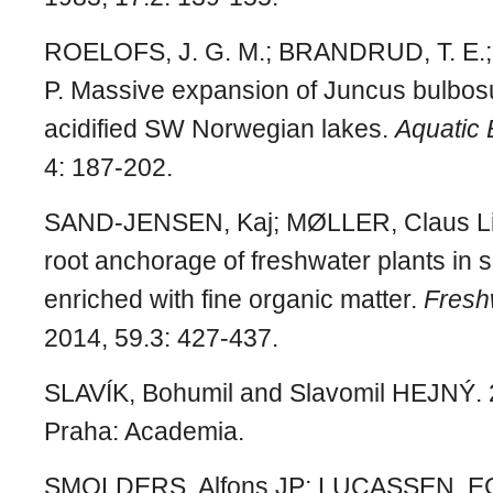
ROELOFS, J. G. M.; BRANDRUD, T. E.
P. Massive expansion of Juncus bulbosus
acidified SW Norwegian lakes.
Aquatic 
4: 187-202.
SAND
‐
JENSEN, Kaj; MØLLER, Claus L
root anchorage of freshwater plants in
enriched with fine organic matter.
Fresh
2014, 59.3: 427-437.
SLAVÍK, Bohumil and Slavomil HEJNÝ. 
Praha: Academia.
SMOLDERS, Alfons JP; LUCASSEN, 