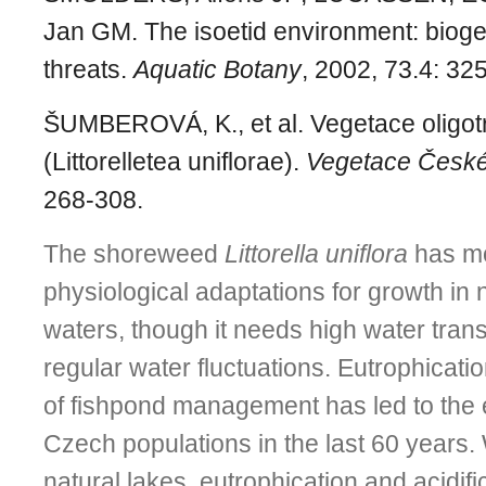
Jan GM. The isoetid environment: biog
threats.
Aquatic Botany
, 2002, 73.4: 32
ŠUMBEROVÁ, K., et al. Vegetace oligot
(Littorelletea uniflorae).
Vegetace České
268-308.
The shoreweed
Littorella uniflora
has mo
physiological adaptations for growth in n
waters, though it needs high water tra
regular water fluctuations. Eutrophicatio
of fishpond management has led to the e
Czech populations in the last 60 years. 
natural lakes, eutrophication and acidific