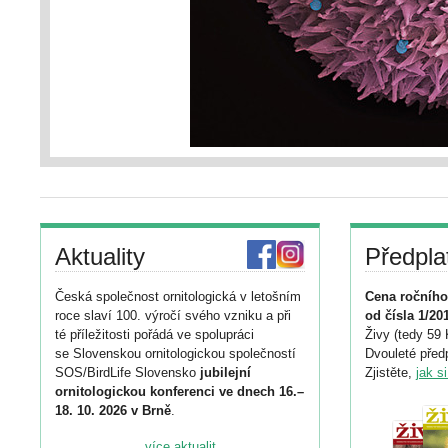
Aktuality
Předpla
Česká společnost ornitologická v letošním
Cena ročního
roce slaví 100. výročí svého vzniku a při
od čísla 1/20
té příležitosti pořádá ve spolupráci
Živy (tedy 59 
se Slovenskou ornitologickou společností
Dvouleté předp
SOS/BirdLife Slovensko
jubilejní
Zjistěte,
jak s
ornitologickou konferenci ve dnech 16.–
18. 10. 2026 v Brně
.
Podrobnější informace ke konferenci
... více aktualit ...