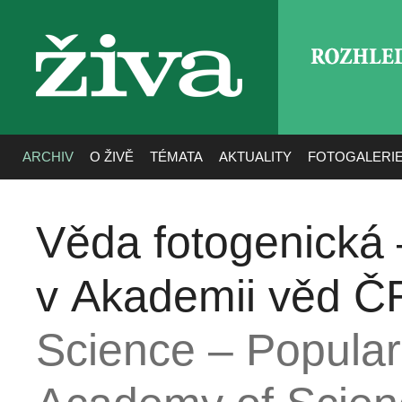
ROZHLE
živa
ARCHIV
O ŽIVĚ
TÉMATA
AKTUALITY
FOTOGALERI
Věda fotogenická 
v Akademii věd Č
Science – Popular