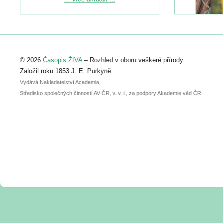
naleznete zde:
https://www.birdlife.cz/konference-2026/
Registrovat se můžete do 6. září.
Upozorňujeme, že termín pro odeslání
© 2026
Časopis ŽIVA
– Rozhled v oboru veškeré přírody.
abstraktu přihlášené přednášky nebo
posteru je už 30. června.
Založil roku 1853 J. E. Purkyně.
Vydává Nakladatelství Academia,
Středisko společných činností AV ČR, v. v. i., za podpory Akademie věd ČR.