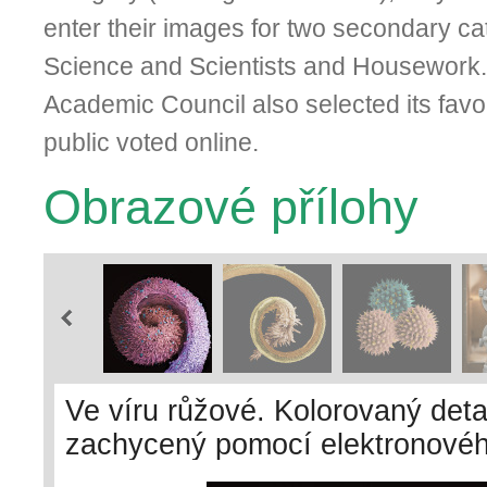
enter their images for two secondary c
Science and Scientists and Housework
Academic Council also selected its favou
public voted online.
Obrazové přílohy
Ve víru růžové. Kolorovaný deta
zachycený pomocí elektronovéh
tvarem malé tornádo. Foto K. Mr