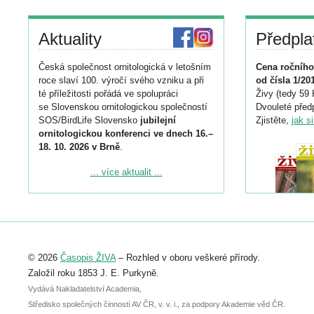
Aktuality
Předpla
Česká společnost ornitologická v letošním
Cena ročního
roce slaví 100. výročí svého vzniku a při
od čísla 1/20
té příležitosti pořádá ve spolupráci
Živy (tedy 59 
se Slovenskou ornitologickou společností
Dvouleté předp
SOS/BirdLife Slovensko
jubilejní
Zjistěte,
jak s
ornitologickou konferenci ve dnech 16.–
18. 10. 2026 v Brně
.
Podrobnější informace ke konferenci
... více aktualit ...
naleznete zde:
https://www.birdlife.cz/konference-2026/
Registrovat se můžete do 6. září.
Upozorňujeme, že termín pro odeslání
© 2026
Časopis ŽIVA
– Rozhled v oboru veškeré přírody.
abstraktu přihlášené přednášky nebo
posteru je už 30. června.
Založil roku 1853 J. E. Purkyně.
Vydává Nakladatelství Academia,
Středisko společných činností AV ČR, v. v. i., za podpory Akademie věd ČR.