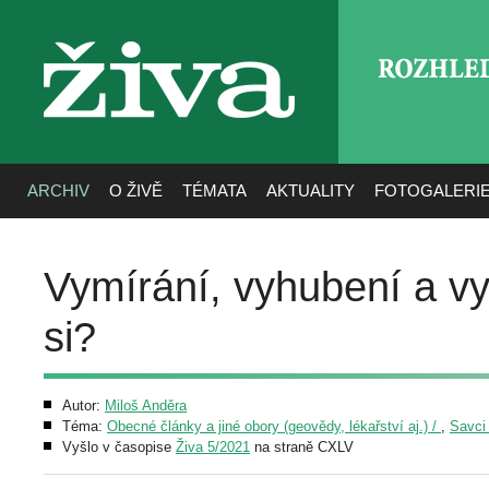
ROZHLE
živa
ARCHIV
O ŽIVĚ
TÉMATA
AKTUALITY
FOTOGALERI
Vymírání, vyhubení a v
si?
Autor:
Miloš Anděra
Téma:
Obecné články a jiné obory (geovědy, lékařství aj.) /
,
Savci
Vyšlo v časopise
Živa 5/2021
na straně CXLV