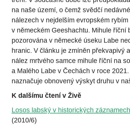
na naše území, o čemž svědčí nedávné 
nálezech v nejdelším evropském rybím
v německém Geeshachtu. Mihule říční b
pozorována v německé úseku Labe ne
hranic. V článku je zmíněn překvapivý
nález mrtvého samce mihule říční na s
a Malého Labe v Čechách v roce 2021. 
naznačuje obnovený výskyt druhu v na
K dalšímu čtení v Živě
Losos labský v historických záznamech 
(2010/6)