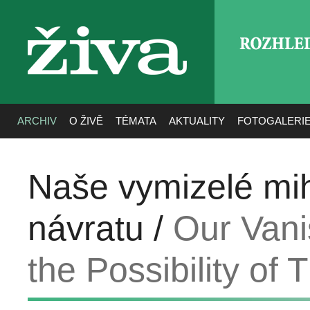
ROZHLE
živa
ARCHIV
O ŽIVĚ
TÉMATA
AKTUALITY
FOTOGALERI
Naše vymizelé mih
návratu /
Our Van
the Possibility of 