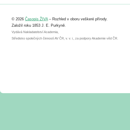
Registrovat se můžete do 6. září.
Upozorňujeme, že termín pro odeslání
© 2026
Časopis ŽIVA
– Rozhled v oboru veškeré přírody.
abstraktu přihlášené přednášky nebo
posteru je už 30. června.
Založil roku 1853 J. E. Purkyně.
Vydává Nakladatelství Academia,
Středisko společných činností AV ČR, v. v. i., za podpory Akademie věd ČR.