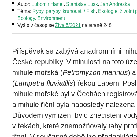
Autor:
Lubomír Hanel
,
Stanislav Lusk
,
Jan Andreska
Téma:
Ryby, paryby, kruhoústí / Fish
,
Ekologie, životní p
Ecology, Environment
Vyšlo v časopise
Živa 5/2021
na straně 248
Příspěvek se zabývá anadromními mih
České republiky. V minulosti na toto úz
mihule mořská (
Petromyzon marinus
) a
(
Lampetra fluviatilis
) řekou Labem. Pos
mihule mořské byl v Čechách registrov
a mihule říční byla naposledy nalezena
Důvodem vymizení bylo znečistění vody
v řekách, které znemožňovaly tahy prot
tření. V současné době lze předpokláda