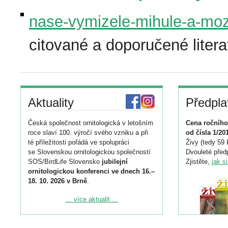
nase-vymizele-mihule-a-mozn
citované a doporučené litera
Aktuality
Předpla
Česká společnost ornitologická v letošním
Cena ročního
roce slaví 100. výročí svého vzniku a při
od čísla 1/20
té příležitosti pořádá ve spolupráci
Živy (tedy 59 
se Slovenskou ornitologickou společností
Dvouleté předp
SOS/BirdLife Slovensko
jubilejní
Zjistěte,
jak s
ornitologickou konferenci ve dnech 16.–
18. 10. 2026 v Brně
.
Podrobnější informace ke konferenci
... více aktualit ...
naleznete zde:
https://www.birdlife.cz/konference-2026/