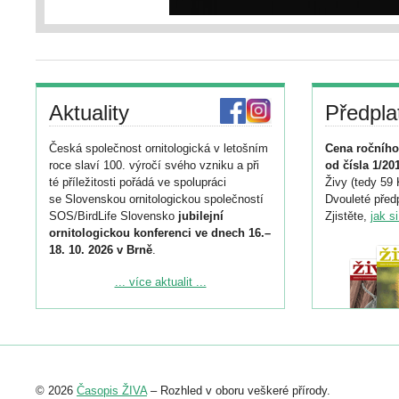
Aktuality
Předpla
Česká společnost ornitologická v letošním
Cena ročního
roce slaví 100. výročí svého vzniku a při
od čísla 1/20
té příležitosti pořádá ve spolupráci
Živy (tedy 59 
se Slovenskou ornitologickou společností
Dvouleté předp
SOS/BirdLife Slovensko
jubilejní
Zjistěte,
jak s
ornitologickou konferenci ve dnech 16.–
18. 10. 2026 v Brně
.
Podrobnější informace ke konferenci
... více aktualit ...
naleznete zde:
https://www.birdlife.cz/konference-2026/
Registrovat se můžete do 6. září.
Upozorňujeme, že termín pro odeslání
© 2026
Časopis ŽIVA
– Rozhled v oboru veškeré přírody.
abstraktu přihlášené přednášky nebo