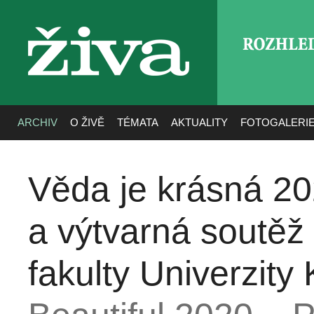
ROZHLE
živa
ARCHIV
O ŽIVĚ
TÉMATA
AKTUALITY
FOTOGALERI
Věda je krásná 20
a výtvarná soutěž
fakulty Univerzity