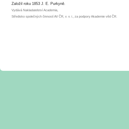
posteru je už 30. června.
Založil roku 1853 J. E. Purkyně.
Vydává Nakladatelství Academia,
Středisko společných činností AV ČR, v. v. i., za podpory Akademie věd ČR.