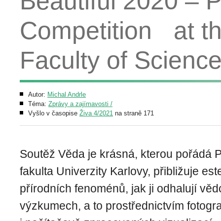
Beautiful 2020 – 
Competition at th
Faculty of Scienc
Autor:
Michal Andrle
Téma:
Zprávy a zajímavosti /
Vyšlo v časopise
Živa 4/2021
na straně 171
Soutěž Věda je krásná, kterou pořádá 
fakulta Univerzity Karlovy, přibližuje es
přírodních fenoménů, jak ji odhalují věd
výzkumech, a to prostřednictvím fotografi