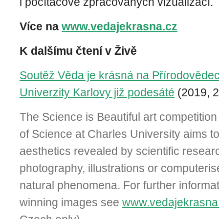
i počítačově zpracovaných vizualizací.
Více na
www.vedajekrasna.cz
K dalšímu čtení v Živě
Soutěž Věda je krásná na Přírodovědec
Univerzity Karlovy již podesáté
(2019, 2
The Science is Beautiful art competition
of Science at Charles University aims t
aesthetics re­vealed by scientific resear
photography, illustrations or computeris
natural phenomena. For further informa
winning images see
www.vedajekrasna