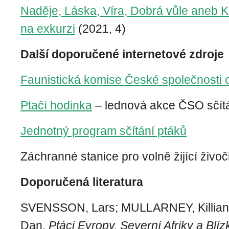
Naděje, Láska, Víra, Dobrá vůle aneb 
na exkurzi
(2021, 4)
Další doporučené internetové zdroje
Faunistická komise České společnosti o
Ptačí hodinka
– lednová akce ČSO sčítá
Jednotný program sčítání ptáků
Záchranné stanice pro volně žijící živo
Doporučená literatura
SVENSSON, Lars; MULLARNEY, Killi
Dan.
Ptáci Evropy, Severní Afriky a Bl