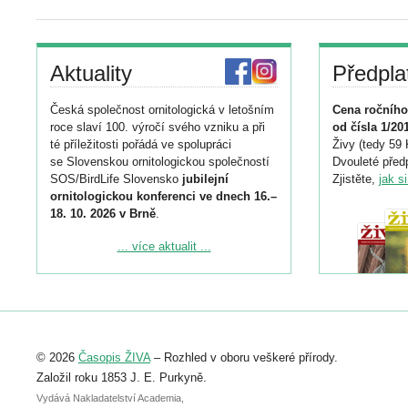
Aktuality
Předpla
Česká společnost ornitologická v letošním
Cena ročního
roce slaví 100. výročí svého vzniku a při
od čísla 1/20
té příležitosti pořádá ve spolupráci
Živy (tedy 59 
se Slovenskou ornitologickou společností
Dvouleté předp
SOS/BirdLife Slovensko
jubilejní
Zjistěte,
jak s
ornitologickou konferenci ve dnech 16.–
18. 10. 2026 v Brně
.
Podrobnější informace ke konferenci
... více aktualit ...
naleznete zde:
https://www.birdlife.cz/konference-2026/
Registrovat se můžete do 6. září.
Upozorňujeme, že termín pro odeslání
© 2026
Časopis ŽIVA
– Rozhled v oboru veškeré přírody.
abstraktu přihlášené přednášky nebo
posteru je už 30. června.
Založil roku 1853 J. E. Purkyně.
Vydává Nakladatelství Academia,