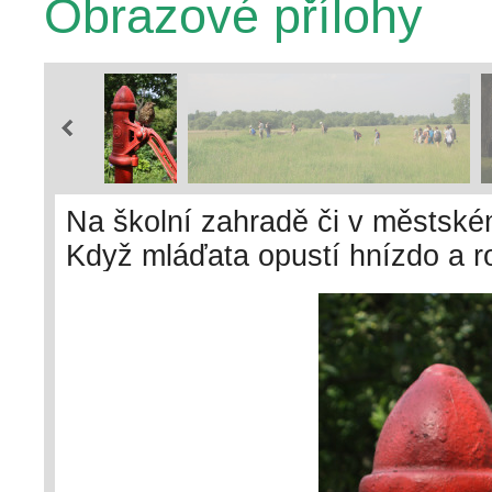
Obrazové přílohy
Na školní zahradě či v městské
Když mláďata opustí hnízdo a ro
k blízkým setkáním, která můž
jak naložit s nalezeným mládět
péči krmivých a nekrmivých ptá