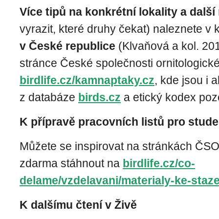
Více tipů na konkrétní lokality a další
vyrazit, které druhy čekat) naleznete v 
v České republice
(Klvaňová a kol. 20
stránce České společnosti ornitologick
birdlife.cz/kamnaptaky.cz
, kde jsou i 
z databáze
birds.cz
a etický kodex poz
K přípravě pracovních listů pro stud
Můžete se inspirovat na stránkách ČSO 
zdarma stáhnout na
birdlife.cz/co-
delame/vzdelavani/materialy-ke-staze
K dalšímu čtení v Živě