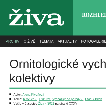
ROZHLE
živa
ARCHIV
O ŽIVĚ
TÉMATA
AKTUALITY
FOTOGALERI
Ornitologické vyc
kolektivy
Autor:
Alena Klvaňová
Téma:
K výuce /
,
Exkurze, vycházky do přírody /
,
Ptáci / Birds
Vyšlo v časopise
Živa 4/2021
na straně CXXV