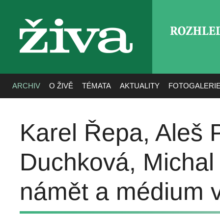
ROZHLE
živa
ARCHIV
O ŽIVĚ
TÉMATA
AKTUALITY
FOTOGALERI
Karel Řepa, Aleš 
Duchková, Michal F
námět a médium v