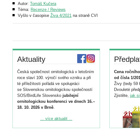
Autor:
Tomáš Kučera
Téma:
Recenze / Reviews
Vyšlo v časopise
Živa 4/2021
na straně CVI
Aktuality
Předpla
Česká společnost ornitologická v letošním
Cena ročního
roce slaví 100. výročí svého vzniku a při
od čísla 1/20
té příležitosti pořádá ve spolupráci
Živy (tedy 59 
se Slovenskou ornitologickou společností
Dvouleté předp
SOS/BirdLife Slovensko
jubilejní
Zjistěte,
jak s
ornitologickou konferenci ve dnech 16.–
18. 10. 2026 v Brně
.
Podrobnější informace ke konferenci
... více aktualit ...
naleznete zde:
https://www.birdlife.cz/konference-2026/