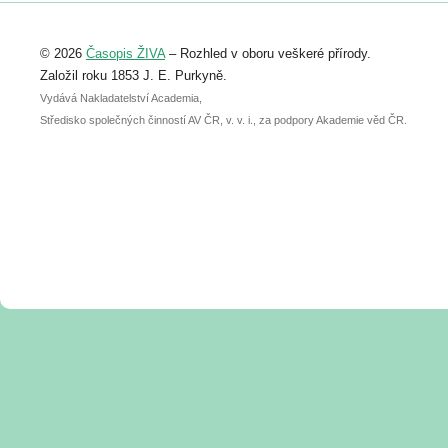
Registrovat se můžete do 6. září.
Upozorňujeme, že termín pro odeslání
© 2026
Časopis ŽIVA
– Rozhled v oboru veškeré přírody.
abstraktu přihlášené přednášky nebo
posteru je už 30. června.
Založil roku 1853 J. E. Purkyně.
Vydává Nakladatelství Academia,
Středisko společných činností AV ČR, v. v. i., za podpory Akademie věd ČR.