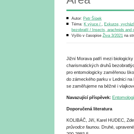
Autor:
Petr Šípek
Téma:
K výuce /
,
Exkurze, vycházk
bezobratlí / Insects, arachnids and 
Vyšlo v časopise
Živa 3/2021
na st
Jižní Morava patří mezi biologicky
charismatických druhů bezobratlých 
pro entomologicky zaměřenou školní
do zámeckého parku v Lednici na 
se zaměřujeme na běžné i vlajkov
Navazující příspěvek:
Entomologi
Doporučená literatura
KOLIBÁČ, Jiří, Karel HUDEC, Z
průvodce faunou
. Druhé, upraven
200-2993-5.