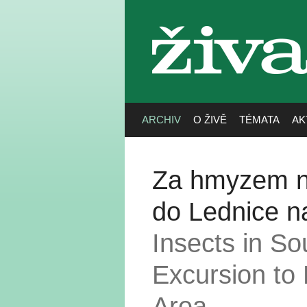
živa
ARCHIV
O ŽIVĚ
TÉMATA
AK
Za hmyzem na
do Lednice n
Insects in S
Excursion to 
Area