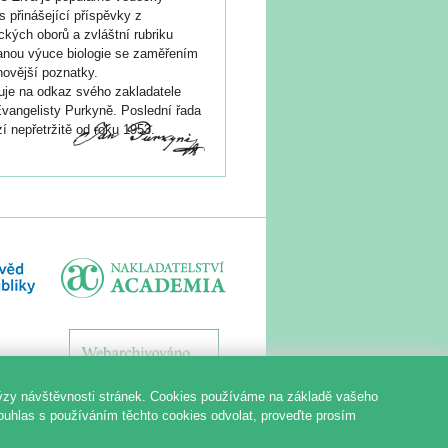
s přinášející příspěvky z
ických oborů a zvláštní rubriku
nou výuce biologie se zaměřením
novější poznatky.
je na odkaz svého zakladatele
vangelisty Purkyně. Poslední řada
í nepřetržitě od roku 1953.
ýzy návštěvnosti stránek. Cookies používáme na základě vašeho
souhlas s používáním těchto cookies odvolat, proveďte prosím