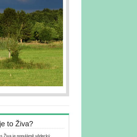
je to Živa?
s Živa je populárně vědecký