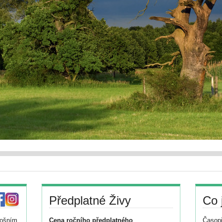
Předplatné Živy
Co 
tošním
Cena ročního předplatného
Časopi