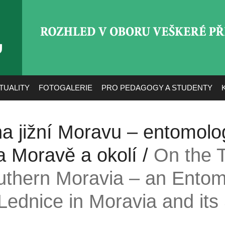
ROZHLED V OBORU VEŠ
TUALITY
FOTOGALERIE
PRO PEDAGOGY A STUDENTY
 jižní Moravu – entomolo
a Moravě a okolí /
On the T
outhern Moravia – an Entom
Lednice in Moravia and its