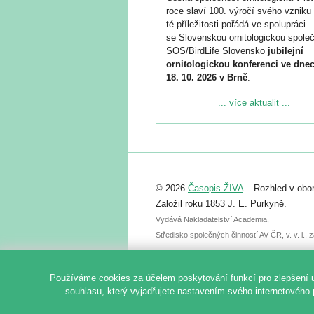
roce slaví 100. výročí svého vzniku 
té příležitosti pořádá ve spolupráci
se Slovenskou ornitologickou společ
SOS/BirdLife Slovensko
jubilejní
ornitologickou konferenci ve dnec
18. 10. 2026 v Brně
.
Podrobnější informace ke konferenc
... více aktualit ...
naleznete zde:
https://www.birdlife.cz/konference-2
Registrovat se můžete do 6. září.
Upozorňujeme, že termín pro odeslá
© 2026
Časopis ŽIVA
– Rozhled v obor
abstraktu přihlášené přednášky neb
posteru je už 30. června.
Založil roku 1853 J. E. Purkyně.
Vydává Nakladatelství Academia,
Středisko společných činností AV ČR, v. v. i.
Používáme cookies za účelem poskytování funkcí pro zlepšení 
souhlasu, který vyjadřujete nastavením svého internetového 