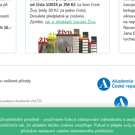
a při
od čísla 1/2019 je 354 Kč
za šest čísel
časopi
Živy (tedy 59 Kč za jedno číslo).
biolog
ností
Dvouleté předplatné je zrušeno.
věnova
Zjistěte,
jak si předplatit časopis Živa
.
na nej
h 16.–
Navazu
Jana E
vycház
i
026/
ní
u veškeré přírody.
o
, za podpory Akademie věd ČR.
uživatelského prostředí – používáme funkce zobrazování videoobsahu a anal
prohlížeče tak, že ukládání těchto cookies umožňuje. Pokud si přejete svůj 
příslušné nastavení vašeho internetového prohlížeče.