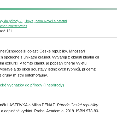
y do přírody /
,
Hmyz, pavoukovci a ostatní
other invertebrates
raně 121
 nejrůznorodější oblasti České republiky. Množství
společně s unikátní krajinou vytvářejí z oblasti ideální cíl
 exkurzi. V tomto článku je popsán itinerář výletu
Moravě a do okolí soustavy lednických rybníků, přičemž
é druhy místní entomofauny.
cké vycházky do přírody (i nepřírody)
deněk LAŠTŮVKA a Milan PEŇÁZ.
Příroda České republiky:
é a doplněné vydání. Praha: Academia, 2019. ISBN 978-80-