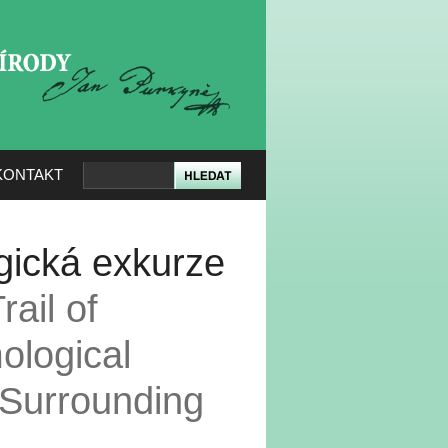
KERÉ PŘÍRODY
KONTAKT
gická exkurze
rail of
ological
 Surrounding