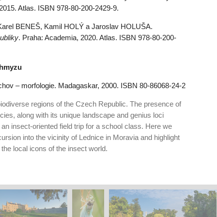
2015. Atlas. ISBN 978-80-200-2429-9.
Karel BENEŠ, Kamil HOLÝ a Jaroslav HOLUŠA.
ubliky
. Praha: Academia, 2020. Atlas. ISBN 978-80-200-
m hmyzu
chov – morfologie. Madagaskar, 2000. ISBN 80-86068-24-2
biodiverse regions of the Czech Republic. The presence of
cies, along with its unique landscape and genius loci
an insect-oriented field trip for a school class. Here we
ursion into the vicinity of Lednice in Moravia and highlight
the local icons of the insect world.