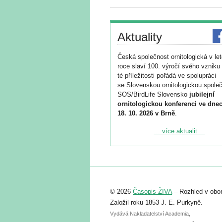
Aktuality
Česká společnost ornitologická v le
roce slaví 100. výročí svého vzniku 
té příležitosti pořádá ve spolupráci
se Slovenskou ornitologickou společ
SOS/BirdLife Slovensko
jubilejní
ornitologickou konferenci ve dnec
18. 10. 2026 v Brně
.
Podrobnější informace ke konferenc
... více aktualit ...
naleznete zde:
https://www.birdlife.cz/konference-2
Registrovat se můžete do 6. září.
Upozorňujeme, že termín pro odeslá
© 2026
Časopis ŽIVA
– Rozhled v obor
abstraktu přihlášené přednášky neb
posteru je už 30. června.
Založil roku 1853 J. E. Purkyně.
Vydává Nakladatelství Academia,