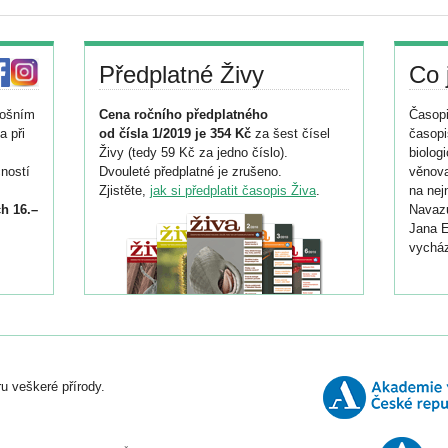
Předplatné Živy
Co 
tošním
Cena ročního předplatného
Časopi
a při
od čísla 1/2019 je 354 Kč
za šest čísel
časopi
Živy (tedy 59 Kč za jedno číslo).
biolog
ností
Dvouleté předplatné je zrušeno.
věnova
Zjistěte,
jak si předplatit časopis Živa
.
na nej
h 16.–
Navazu
Jana E
vycház
i
026/
ní
u veškeré přírody.
o