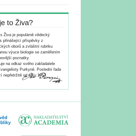
je to Živa?
s Živa je populárně vědecký
s přinášející příspěvky z
ických oborů a zvláštní rubriku
nou výuce biologie se zaměřením
novější poznatky.
je na odkaz svého zakladatele
vangelisty Purkyně. Poslední řada
í nepřetržitě od roku 1953.