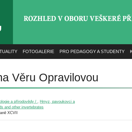
ROZHLED V OBORU VEŠ
TUALITY
FOTOGALERIE
PRO PEDAGOGY A STUDENTY
a Věru Opravilovou
iologie a přírodovědy /
,
Hmyz, pavoukovci a
ids and other invertebrates
raně XCVII