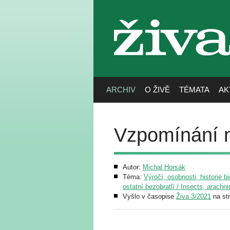
živa
ARCHIV
O ŽIVĚ
TÉMATA
AK
Vzpomínání n
Autor:
Michal Horsák
Téma:
Výročí, osobnosti, historie b
ostatní bezobratlí / Insects, arachn
Vyšlo v časopise
Živa 3/2021
na st