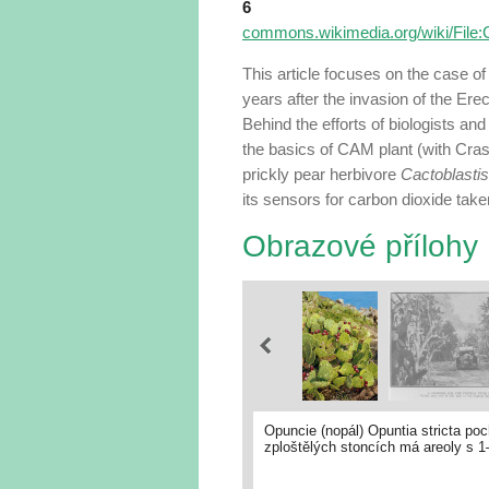
6
commons.wikimedia.org/wiki/File
This article focuses on the case of
years after the invasion of the Erec
Behind the efforts of biologists and 
the basics of CAM plant (with Cras
prickly pear herbivore
Cactoblasti
its sensors for carbon dioxide tak
Obrazové přílohy
Opuncie (nopál) Opuntia stricta poc
zploštělých stoncích má areoly s 1