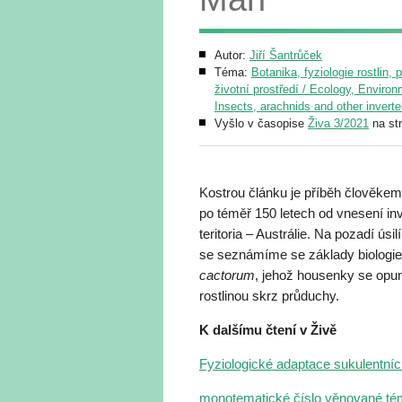
Autor:
Jiří Šantrůček
Téma:
Botanika, fyziologie rostlin, 
životní prostředí / Ecology, Enviro
Insects, arachnids and other invert
Vyšlo v časopise
Živa 3/2021
na st
Kostrou článku je příběh člověkem
po téměř 150 letech od vnesení i
teritoria – Austrálie. Na pozadí úsi
se seznámíme se základy biologie
cactorum
, jehož housenky se opunc
rostlinou skrz průduchy.
K dalšímu čtení v Živě
Fyziologické adaptace sukulentních 
monotematické číslo věnované tém