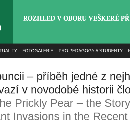
ROZHLED V OBORU VEŠ
TUALITY
FOTOGALERIE
PRO PEDAGOGY A STUDENTY
puncii – příběh jedné z nej
nvazí v novodobé historii č
he Prickly Pear – the Stor
nt Invasions in the Recent 