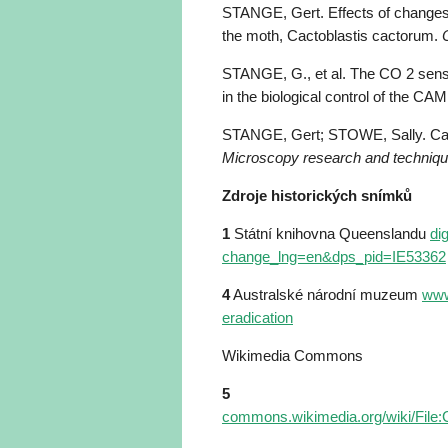
STANGE, Gert. Effects of changes 
the moth, Cactoblastis cactorum.
STANGE, G., et al. The CO 2 sense
in the biological control of the CAM
STANGE, Gert; STOWE, Sally. Carbo
Microscopy research and techniq
Zdroje historických snímků
1
Státní knihovna Queenslandu
di
change_lng=en&dps_pid=IE53362
4
Australské národní muzeum
www
eradication
Wikimedia Commons
5
commons.wikimedia.org/wiki/File