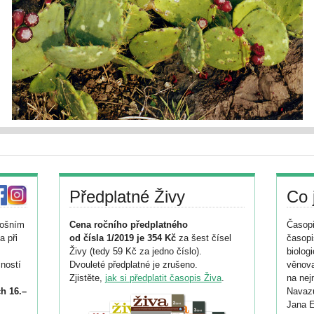
Předplatné Živy
Co 
tošním
Cena ročního předplatného
Časopi
a při
od čísla 1/2019 je 354 Kč
za šest čísel
časopi
Živy (tedy 59 Kč za jedno číslo).
biolog
ností
Dvouleté předplatné je zrušeno.
věnova
Zjistěte,
jak si předplatit časopis Živa
.
na nej
h 16.–
Navazu
Jana E