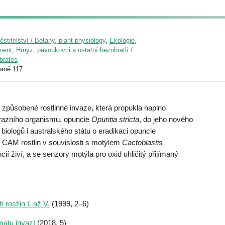
pěstitelství / Botany, plant physiology
,
Ekologie,
nment
,
Hmyz, pavoukovci a ostatní bezobratlí /
ebrates
raně 117
 způsobené rostlinné invaze, která propukla naplno
nvazního organismu, opuncie
Opuntia stricta
, do jeho nového
lí biologů i australského státu o eradikaci opuncie
 CAM rostlin v souvislosti s motýlem
Cactoblastis
ií živí, a se senzory motýla pro oxid uhličitý přijímaný
rostlin I. až V.
(1999, 2–6)
atu invazí
(2018, 5)