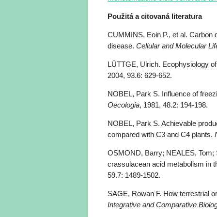
Použitá a citovaná literatura
CUMMINS, Eoin P., et al. Carbon d
disease.
Cellular and Molecular Li
LÜTTGE, Ulrich. Ecophysiology o
2004, 93.6: 629-652.
NOBEL, Park S. Influence of freez
Oecologia
, 1981, 48.2: 194-198.
NOBEL, Park S. Achievable producti
compared with C3 and C4 plants.
OSMOND, Barry; NEALES, Tom; STA
crassulacean acid metabolism in 
59.7: 1489-1502.
SAGE, Rowan F. How terrestrial or
Integrative and Comparative Biolo