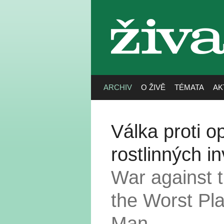
živa
ARCHIV
O ŽIVĚ
TÉMATA
AK
Válka proti o
rostlinných i
War against t
the Worst Pla
Man