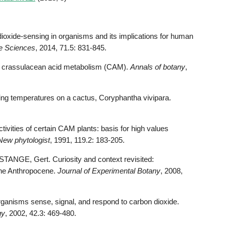
ioxide-sensing in organisms and its implications for human
fe Sciences
, 2014, 71.5: 831-845.
f crassulacean acid metabolism (CAM).
Annals of botany
,
ing temperatures on a cactus, Coryphantha vivipara.
vities of certain CAM plants: basis for high values
New phytologist
, 1991, 119.2: 183-205.
NGE, Gert. Curiosity and context revisited:
the Anthropocene.
Journal of Experimental Botany
, 2008,
ganisms sense, signal, and respond to carbon dioxide.
gy
, 2002, 42.3: 469-480.