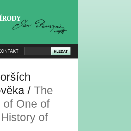
KERÉ PŘÍRODY
KONTAKT
horších
lověka /
The
y of One of
History of