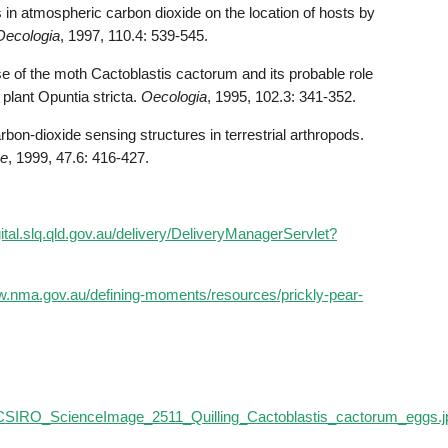
in atmospheric carbon dioxide on the location of hosts by
Oecologia
, 1997, 110.4: 539-545.
 of the moth Cactoblastis cactorum and its probable role
 plant Opuntia stricta.
Oecologia
, 1995, 102.3: 341-352.
n‐dioxide sensing structures in terrestrial arthropods.
ue
, 1999, 47.6: 416-427.
gital.slq.qld.gov.au/delivery/DeliveryManagerServlet?
.nma.gov.au/defining-moments/resources/prickly-pear-
:CSIRO_ScienceImage_2511_Quilling_Cactoblastis_cactorum_eggs.j