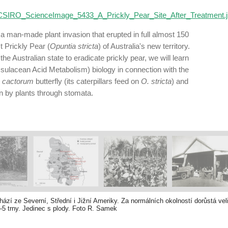
:CSIRO_ScienceImage_5433_A_Prickly_Pear_Site_After_Treatment.
 a man-made plant invasion that erupted in full almost 150
t Prickly Pear (
Opuntia stricta
) of Australia's new territory.
the Australian state to eradi­cate prickly pear, we will learn
sulacean Acid Me­tabolism) biology in connection with the
s cactorum
butterfly (its caterpillars feed on
O. stricta
) and
en by plants through stomata.
hází ze Severní, Střední i Jižní Ameriky. Za normálních okolností dorůstá veli
–5 trny. Jedinec s plody. Foto R. Samek