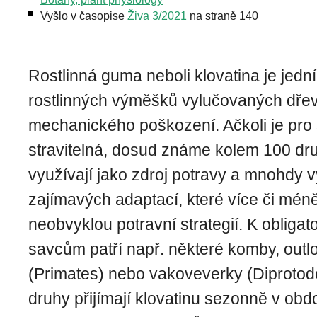
Vyšlo v časopise
Živa 3/2021
na straně 140
Rostlinná guma neboli klovatina je jedn
rostlinných výměšků vylučovaných dřev
mechanického poškození. Ačkoli je pro
stravitelná, dosud známe kolem 100 druh
využívají jako zdroj potravy a mnohdy v
zajímavých adaptací, které více či méně 
neobvyklou potravní strategií. K obliga
savcům patří např. některé komby, outl
(Primates) nebo vakoveverky (Diprotod
druhy přijímají klovatinu sezonně v obd