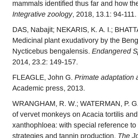
mammals identified thus far and how they
Integrative zoology
, 2018, 13.1: 94-111.
DAS, Nabajit; NEKARIS, K. A. I.; BHA
Medicinal plant exudativory by the Benga
Nycticebus bengalensis.
Endangered S
2014, 23.2: 149-157.
FLEAGLE, John G.
Primate adaptation 
Academic press, 2013.
WRANGHAM, R. W.; WATERMAN, P. G. 
of vervet monkeys on Acacia tortilis an
xanthophloea: with special reference to
strategies and tannin production.
The Jo