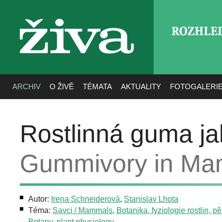
ROZHLE
živa
ARCHIV
O ŽIVĚ
TÉMATA
AKTUALITY
FOTOGALERI
Rostlinná guma ja
Gummivory in Ma
Autor:
Irena Schneiderová
,
Stanislav Lhota
Téma:
Savci / Mammals
,
Botanika, fyziologie rostlin, pěs
Botany, plant physiology