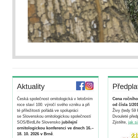
Aktuality
Předpla
Česká společnost ornitologická v letošním
Cena ročního
roce slaví 100. výročí svého vzniku a při
od čísla 1/20
té příležitosti pořádá ve spolupráci
Živy (tedy 59 
se Slovenskou ornitologickou společností
Dvouleté předp
SOS/BirdLife Slovensko
jubilejní
Zjistěte,
jak s
ornitologickou konferenci ve dnech 16.–
18. 10. 2026 v Brně
.