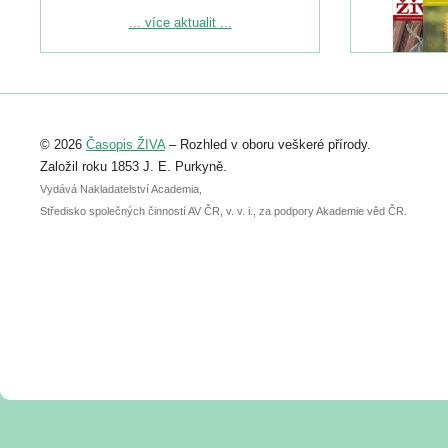
Podrobnější informace ke konferenci
... více aktualit ...
naleznete zde:
https://www.birdlife.cz/konference-2026/
Registrovat se můžete do 6. září.
Upozorňujeme, že termín pro odeslání
© 2026
Časopis ŽIVA
– Rozhled v oboru veškeré přírody.
abstraktu přihlášené přednášky nebo
posteru je už 30. června.
Založil roku 1853 J. E. Purkyně.
Vydává Nakladatelství Academia,
Středisko společných činností AV ČR, v. v. i., za podpory Akademie věd ČR.