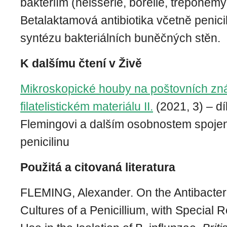
bakteriím (neisserie, borelie, treponemy 
Betalaktamová antibiotika včetně penici
syntézu bakteriálních buněčných stěn.
K dalšímu čtení v Živě
Mikroskopické houby na poštovních zn
filatelistickém materiálu II.
(2021, 3) – dí
Flemingovi a dalším osobnostem spoj
penicilinu
Použitá a citovaná literatura
FLEMING, Alexander. On the Antibacteri
Cultures of a Penicillium, with Special 