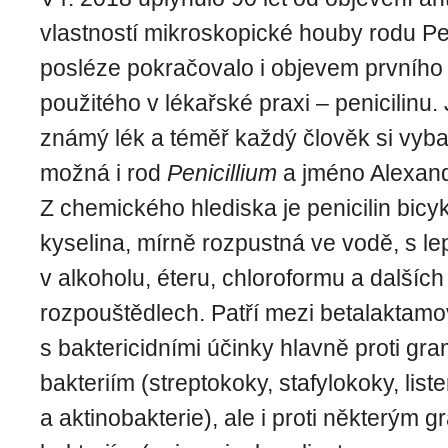
vlastností mikroskopické houby rodu Pen
posléze pokračovalo i objevem prvního 
použitého v lékařské praxi – penicilinu
známý lék a téměř každý člověk si vybaví
možná i rod
Penicillium
a jméno Alexand
Z chemického hlediska je penicilin bicy
kyselina, mírně rozpustná ve vodě, s le
v alkoholu, éteru, chloroformu a dalšíc
rozpouštědlech. Patří mezi betalaktamov
s baktericidními účinky hlavně proti gr
bakteriím (streptokoky, stafylokoky, lister
a aktinobakterie), ale i proti některým