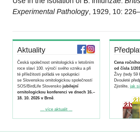
Use in the Isolation of B. influnzae.
Briti
Experimental Pathology
, 1929, 10: 226
Aktuality
Předpla
Česká společnost ornitologická v letošním
Cena ročního
roce slaví 100. výročí svého vzniku a při
od čísla 1/20
té příležitosti pořádá ve spolupráci
Živy (tedy 59 
se Slovenskou ornitologickou společností
Dvouleté předp
SOS/BirdLife Slovensko
jubilejní
Zjistěte,
jak s
ornitologickou konferenci ve dnech 16.–
18. 10. 2026 v Brně
.
Podrobnější informace ke konferenci
... více aktualit ...
naleznete zde:
https://www.birdlife.cz/konference-2026/
Registrovat se můžete do 6. září.