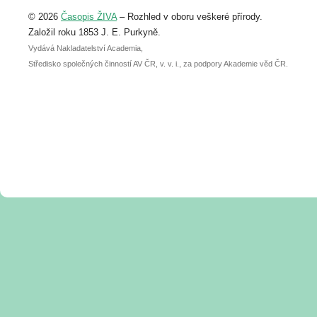
Upozorňujeme, že termín pro odeslání
© 2026
Časopis ŽIVA
– Rozhled v oboru veškeré přírody.
abstraktu přihlášené přednášky nebo
posteru je už 30. června.
Založil roku 1853 J. E. Purkyně.
Vydává Nakladatelství Academia,
Středisko společných činností AV ČR, v. v. i., za podpory Akademie věd ČR.