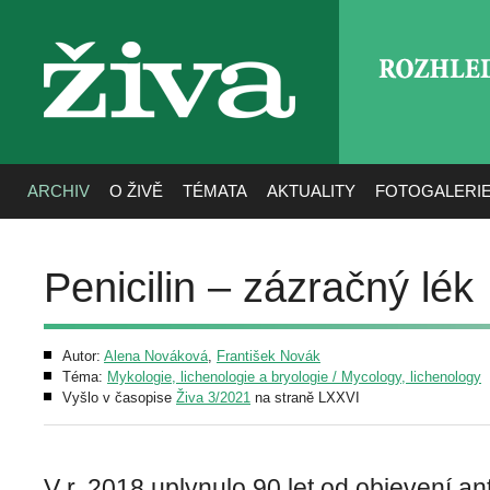
ROZHLE
živa
ARCHIV
O ŽIVĚ
TÉMATA
AKTUALITY
FOTOGALERI
Penicilin – zázračný lék
Autor:
Alena Nováková
,
František Novák
Téma:
Mykologie, lichenologie a bryologie / Mycology, lichenology
Vyšlo v časopise
Živa 3/2021
na straně LXXVI
V r. 2018 uplynulo 90 let od objevení an