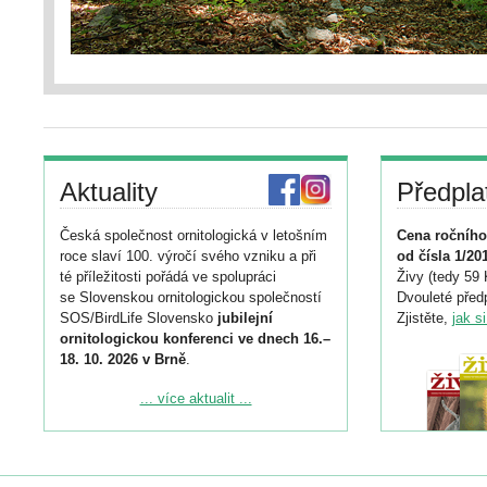
Aktuality
Předpla
Česká společnost ornitologická v letošním
Cena ročního
roce slaví 100. výročí svého vzniku a při
od čísla 1/20
té příležitosti pořádá ve spolupráci
Živy (tedy 59 
se Slovenskou ornitologickou společností
Dvouleté předp
SOS/BirdLife Slovensko
jubilejní
Zjistěte,
jak s
ornitologickou konferenci ve dnech 16.–
18. 10. 2026 v Brně
.
Podrobnější informace ke konferenci
... více aktualit ...
naleznete zde:
https://www.birdlife.cz/konference-2026/
Registrovat se můžete do 6. září.