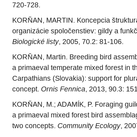
720-728.
KORŇAN, MARTIN. Koncepcia štrukturá
organizácie spoločenstiev: gildy a funk
Biologické listy
, 2005, 70.2: 81-106.
KORŇAN, Martin. Breeding bird assemb
a primaeval temperate mixed forest in 
Carpathians (Slovakia): support for plur
concept.
Ornis Fennica
, 2013, 90.3: 15
KORŇAN, M.; ADAMÍK, P. Foraging guild 
a primaeval mixed forest bird assembla
two concepts.
Community Ecology
, 200