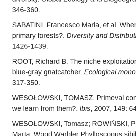
346-360.
SABATINI, Francesco Maria, et al. Wher
primary forests?.
Diversity and Distribu
1426-1439.
ROOT, Richard B. The niche exploitation
blue‐gray gnatcatcher.
Ecological mon
317-350.
WESOŁOWSKI, TOMASZ. Primeval cond
we learn from them?.
Ibis
, 2007, 149: 6
WESOŁOWSKI, Tomasz; ROWIŃSKI, Pa
Marta. Wood Warbler Phylloscopus sibil