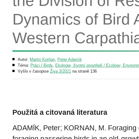
the Division of R
Dynamics of Bird 
Western Carpathia
Autor:
Martin Korňan
,
Peter Adamík
Téma:
Ptáci / Birds
,
Ekologie, životní prostředí / Ecology, Environ
Vyšlo v časopise
Živa 3/2021
na straně 136
Použitá a citovaná literatura
ADAMÍK, Peter; KORNAN, M. Foraging e
foraging passerine birds in an old-growt