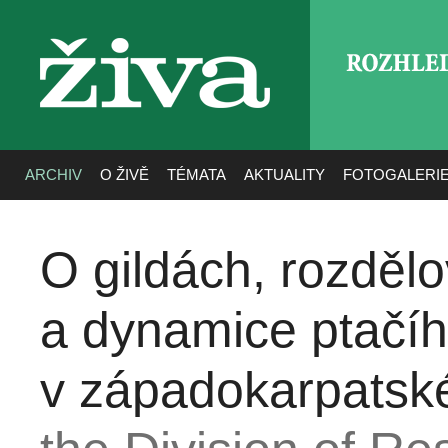
ROZHLE
živa
ARCHIV
O ŽIVĚ
TÉMATA
AKTUALITY
FOTOGALERI
O gildách, rozdělo
a dynamice ptačíh
v západokarpatsk