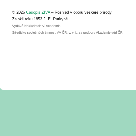
Upozorňujeme, že termín pro odeslání
© 2026
Časopis ŽIVA
– Rozhled v oboru veškeré přírody.
abstraktu přihlášené přednášky nebo
posteru je už 30. června.
Založil roku 1853 J. E. Purkyně.
Vydává Nakladatelství Academia,
Středisko společných činností AV ČR, v. v. i., za podpory Akademie věd ČR.