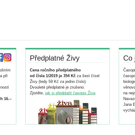
Předplatné Živy
Co 
tošním
Cena ročního předplatného
Časopi
a při
od čísla 1/2019 je 354 Kč
za šest čísel
časopi
Živy (tedy 59 Kč za jedno číslo).
biolog
ností
Dvouleté předplatné je zrušeno.
věnova
Zjistěte,
jak si předplatit časopis Živa
.
na nej
h 16.–
Navazu
Jana E
vycház
i
026/