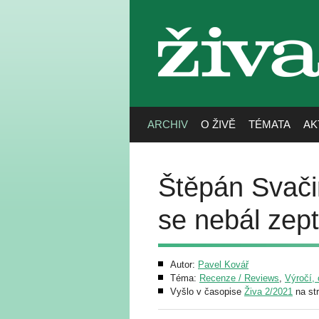
živa
ARCHIV
O ŽIVĚ
TÉMATA
AK
Štěpán Svačin
se nebál zep
Autor:
Pavel Kovář
Téma:
Recenze / Reviews
,
Výročí, 
Vyšlo v časopise
Živa 2/2021
na st