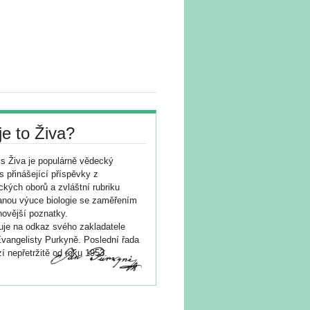
je to Živa?
s Živa je populárně vědecký
s přinášející příspěvky z
ických oborů a zvláštní rubriku
nou výuce biologie se zaměřením
novější poznatky.
je na odkaz svého zakladatele
vangelisty Purkyně. Poslední řada
í nepřetržitě od roku 1953.