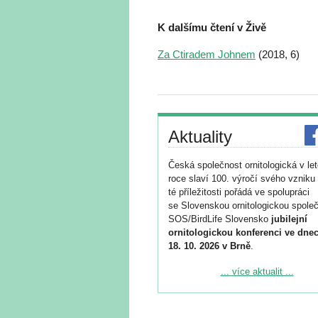
K dalšímu čtení v Živě
Za Ctiradem Johnem
(2018, 6)
Aktuality
Česká společnost ornitologická v le
roce slaví 100. výročí svého vzniku 
té příležitosti pořádá ve spolupráci
se Slovenskou ornitologickou společ
SOS/BirdLife Slovensko
jubilejní
ornitologickou konferenci ve dnec
18. 10. 2026 v Brně
.
Podrobnější informace ke konferenc
... více aktualit ...
naleznete zde:
https://www.birdlife.cz/konference-2