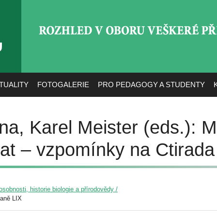
ROZHLED V OBORU VEŠ
TUALITY
FOTOGALERIE
PRO PEDAGOGY A STUDENTY
a, Karel Meister (eds.): M
tat – vzpomínky na Ctirad
osobnosti, historie biologie a přírodovědy /
raně LIX