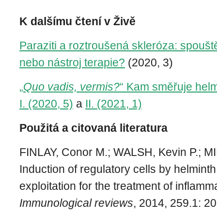
K dalšímu čtení v Živě
Paraziti a roztroušená skleróza: spouš
nebo nástroj terapie?
(2020, 3)
„
Quo vadis, vermis?
“ Kam směřuje helm
I. (2020, 5)
a
II. (2021, 1)
Použitá a citovaná literatura
FINLAY, Conor M.; WALSH, Kevin P.; M
Induction of regulatory cells by helminth
exploitation for the treatment of inflam
Immunological reviews
, 2014, 259.1: 2