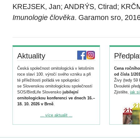
KREJSEK, Jan; ANDRÝS, Ctirad; KRČM
Imunologie člověka
. Garamon sro, 2016
Aktuality
Předpla
Česká společnost ornitologická v letošním
Cena ročního
roce slaví 100. výročí svého vzniku a při
od čísla 1/20
té příležitosti pořádá ve spolupráci
Živy (tedy 59 
se Slovenskou ornitologickou společností
Dvouleté předp
SOS/BirdLife Slovensko
jubilejní
Zjistěte,
jak s
ornitologickou konferenci ve dnech 16.–
18. 10. 2026 v Brně
.
Podrobnější informace ke konferenci
... více aktualit ...
naleznete zde:
https://www.birdlife.cz/konference-2026/
Registrovat se můžete do 6. září.