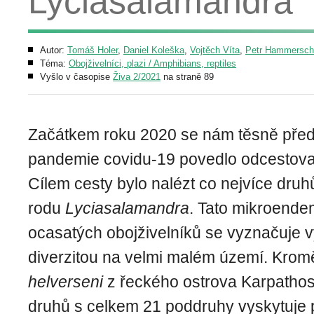
Lyciasalamandra
Autor:
Tomáš Holer
,
Daniel Koleška
,
Vojtěch Víta
,
Petr Hammersch
Téma:
Obojživelníci, plazi / Amphibians, reptiles
Vyšlo v časopise
Živa 2/2021
na straně 89
Začátkem roku 2020 se nám těsně před
pandemie covidu-19 povedlo odcestova
Cílem cesty bylo nalézt co nejvíce dru
rodu
Lyciasalamandra
. Tato mikroende
ocasatých obojživelníků se vyznačuje
diverzitou na velmi malém území. Kro
helverseni
z řeckého ostrova Karpathos
druhů s celkem 21 poddruhy vyskytuje p