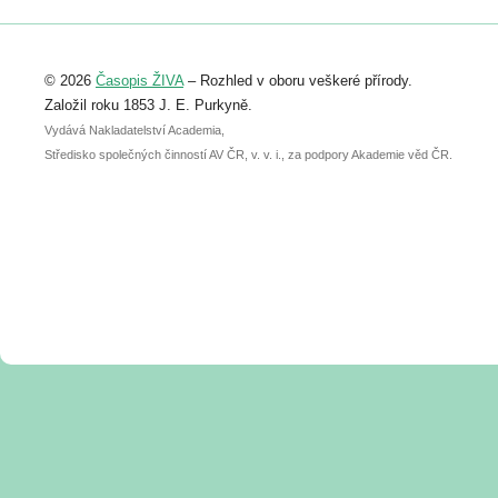
Registrovat se můžete do 6. září.
Upozorňujeme, že termín pro odeslání
© 2026
Časopis ŽIVA
– Rozhled v oboru veškeré přírody.
abstraktu přihlášené přednášky nebo
posteru je už 30. června.
Založil roku 1853 J. E. Purkyně.
Vydává Nakladatelství Academia,
Středisko společných činností AV ČR, v. v. i., za podpory Akademie věd ČR.