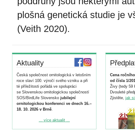
poddruhy jsou některými au
plošná genetická studie je 
(Veith 2020).
Aktuality
Předpla
Česká společnost ornitologická v letošním
Cena ročního
roce slaví 100. výročí svého vzniku a při
od čísla 1/20
té příležitosti pořádá ve spolupráci
Živy (tedy 59 
se Slovenskou ornitologickou společností
Dvouleté předp
SOS/BirdLife Slovensko
jubilejní
Zjistěte,
jak s
ornitologickou konferenci ve dnech 16.–
18. 10. 2026 v Brně
.
Podrobnější informace ke konferenci
... více aktualit ...
naleznete zde:
https://www.birdlife.cz/konference-2026/