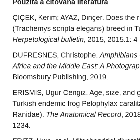
Použitá a citovaná literatura
ÇIÇEK, Kerim; AYAZ, Dinçer. Does the r
(Trachemys scripta elegans) breed in 
Herpetological bulletin
, 2015, 2015.1: 4
DUFRESNES, Christophe.
Amphibians 
Africa and the Middle East: A Photogra
Bloomsbury Publishing, 2019.
ERISMIS, Ugur Cengiz. Age, size, and g
Turkish endemic frog Pelophylax carali
Ranidae).
The Anatomical Record
, 201
1234.