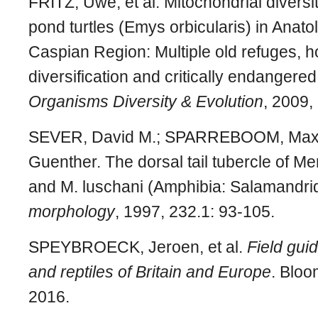
FRITZ, Uwe, et al. Mitochondrial divers
pond turtles (Emys orbicularis) in Anato
Caspian Region: Multiple old refuges, ho
diversification and critically endangere
Organisms Diversity & Evolution
, 2009,
SEVER, David M.; SPARREBOOM, Ma
Guenther. The dorsal tail tubercle of Me
and M. luschani (Amphibia: Salamandri
morphology
, 1997, 232.1: 93-105.
SPEYBROECK, Jeroen, et al.
Field gui
and reptiles of Britain and Europe
. Bloo
2016.