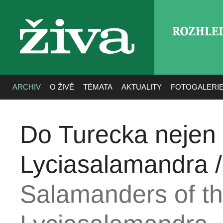
ROZHLE
živa
ARCHIV
O ŽIVĚ
TÉMATA
AKTUALITY
FOTOGALERI
Do Turecka nejen
Lyciasalamandra 
Salamanders of t