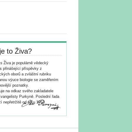
je to Živa?
s Živa je populárně vědecký
s přinášející příspěvky z
ických oborů a zvláštní rubriku
nou výuce biologie se zaměřením
novější poznatky.
je na odkaz svého zakladatele
vangelisty Purkyně. Poslední řada
í nepřetržitě od roku 1953.