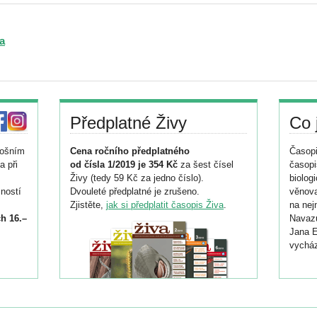
a
Předplatné Živy
Co 
tošním
Cena ročního předplatného
Časopi
a při
od čísla 1/2019 je 354 Kč
za šest čísel
časopi
Živy (tedy 59 Kč za jedno číslo).
biolog
ností
Dvouleté předplatné je zrušeno.
věnova
Zjistěte,
jak si předplatit časopis Živa
.
na nej
h 16.–
Navazu
Jana E
vycház
i
026/