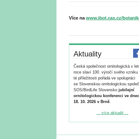
Více na
www.ibot.cas.cz/botanik
Aktuality
Česká společnost ornitologická v le
roce slaví 100. výročí svého vzniku 
té příležitosti pořádá ve spolupráci
se Slovenskou ornitologickou společ
SOS/BirdLife Slovensko
jubilejní
ornitologickou konferenci ve dnec
18. 10. 2026 v Brně
.
Podrobnější informace ke konferenc
... více aktualit ...
naleznete zde:
https://www.birdlife.cz/konference-2
Registrovat se můžete do 6. září.