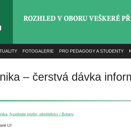
ROZHLED V OBORU VEŠ
TUALITY
FOTOGALERIE
PRO PEDAGOGY A STUDENTY
nika – čerstvá dávka infor
nika, fyziologie rostlin, pěstitelství / Botany,
aně LII