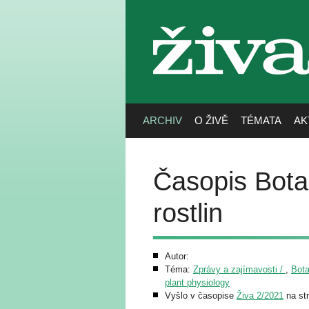
živa
ARCHIV
O ŽIVĚ
TÉMATA
AK
Časopis Bota
rostlin
Autor:
Téma:
Zprávy a zajímavosti /
,
Bota
plant physiology
Vyšlo v časopise
Živa 2/2021
na str