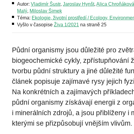
Autor:
Vladimír Šustr
,
Jaroslav Hynšt
,
Alica Chroňákov
Malý
,
Miloslav Šimek
Téma:
Ekologie, životní prostředí / Ecology, Environme
Vyšlo v časopise
Živa 1/2021
na straně 25
Půdní organismy jsou důležité pro zvětr
biogeochemické cykly, zpřístupňování živ
tvorbu půdní struktury a jiné důležité f
článek popisuje zajímavé rysy jejich fyz
Na konkrétních a zajímavých příkladech 
půdní organismy získávají energii z or
i minerálních zdrojů, a jsou přiblíženy 
kterými se přizpůsobují vnějším vlivům.