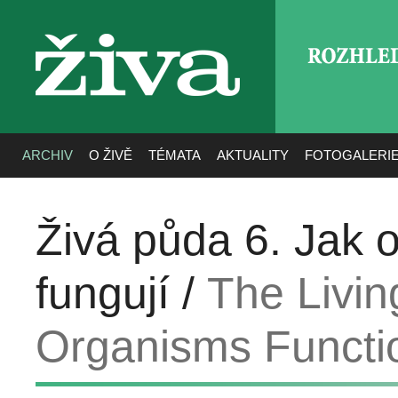
ROZHLE
živa
ARCHIV
O ŽIVĚ
TÉMATA
AKTUALITY
FOTOGALERI
Živá půda 6. Jak 
fungují /
The Livin
Organisms Functio