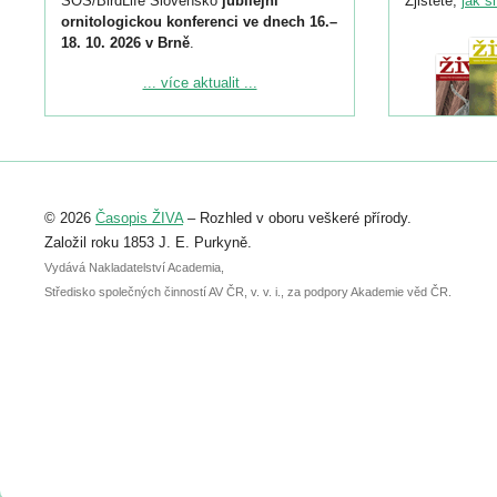
SOS/BirdLife Slovensko
jubilejní
Zjistěte,
jak s
ornitologickou konferenci ve dnech 16.–
18. 10. 2026 v Brně
.
Podrobnější informace ke konferenci
... více aktualit ...
naleznete zde:
https://www.birdlife.cz/konference-2026/
Registrovat se můžete do 6. září.
Upozorňujeme, že termín pro odeslání
© 2026
Časopis ŽIVA
– Rozhled v oboru veškeré přírody.
abstraktu přihlášené přednášky nebo
posteru je už 30. června.
Založil roku 1853 J. E. Purkyně.
Vydává Nakladatelství Academia,
Středisko společných činností AV ČR, v. v. i., za podpory Akademie věd ČR.