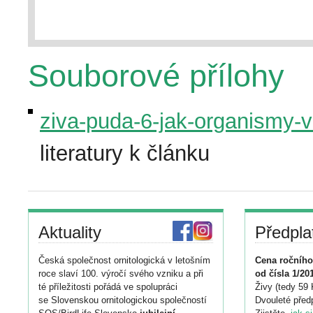
Souborové přílohy
ziva-puda-6-jak-organismy-v
literatury k článku
Aktuality
Předpla
Česká společnost ornitologická v letošním
Cena ročního
roce slaví 100. výročí svého vzniku a při
od čísla 1/20
té příležitosti pořádá ve spolupráci
Živy (tedy 59 
se Slovenskou ornitologickou společností
Dvouleté předp