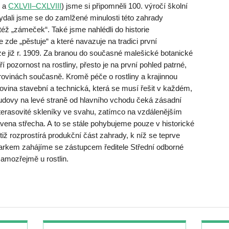
a
CXLVII–CXLVIII
) jsme si připomněli 100. výročí školní
ydali jsme se do zamlžené minulosti této zahrady
 též „zámeček“. Také jsme nahlédli do historie
 zde „pěstuje“ a které navazuje na tradici první
e již r. 1909. Za branou do současné malešické botanické
 pozornost na rostliny, přesto je na první pohled patrné,
 rovinách současně. Kromě péče o rostliny a krajinnou
rovina stavební a technická, která se musí řešit v každém,
budovy na levé straně od hlavního vchodu čeká zásadní
erasovité skleníky ve svahu, zatímco na vzdálenějším
ena střecha. A to se stále pohybujeme pouze v historické
tiž rozprostírá produkční část zahrady, k níž se teprve
rkem zahájíme se zástupcem ředitele Střední odborné
mozřejmě u rostlin.