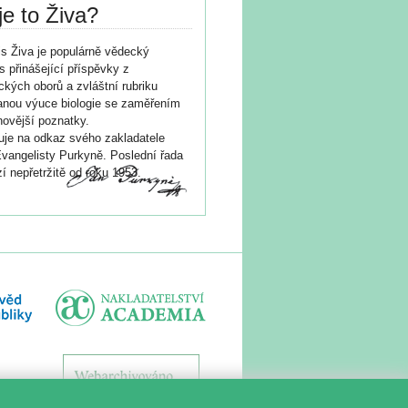
je to Živa?
s Živa je populárně vědecký
s přinášející příspěvky z
ických oborů a zvláštní rubriku
nou výuce biologie se zaměřením
novější poznatky.
je na odkaz svého zakladatele
vangelisty Purkyně. Poslední řada
í nepřetržitě od roku 1953.