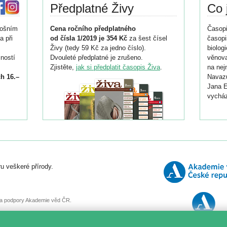
Předplatné Živy
Co 
tošním
Cena ročního předplatného
Časopi
a při
od čísla 1/2019 je 354 Kč
za šest čísel
časopi
Živy (tedy 59 Kč za jedno číslo).
biolog
ností
Dvouleté předplatné je zrušeno.
věnova
Zjistěte,
jak si předplatit časopis Živa
.
na nej
h 16.–
Navazu
Jana E
vycház
i
026/
ní
u veškeré přírody.
o
, za podpory Akademie věd ČR.