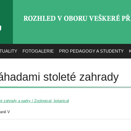
ROZHLED V OBORU VEŠ
TUALITY
FOTOGALERIE
PRO PEDAGOGY A STUDENTY
záhadami stoleté zahrady
é zahrady a parky / Zoological, botanical
raně V