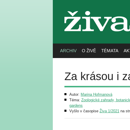
živa
ARCHIV
O ŽIVĚ
TÉMATA
AK
Za krásou i 
Autor:
Marina Hofmanová
Téma:
Zoologické zahrady, botanick
gardens
Vyšlo v časopise
Živa 1/2021
na st