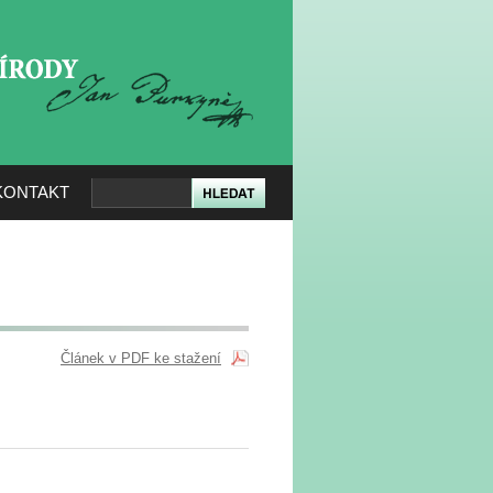
KERÉ PŘÍRODY
KONTAKT
Článek v PDF ke stažení