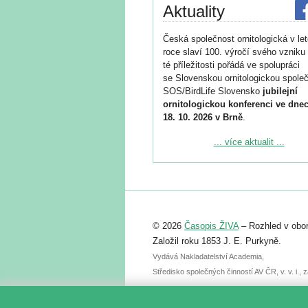
Aktuality
Česká společnost ornitologická v le
roce slaví 100. výročí svého vzniku 
té příležitosti pořádá ve spolupráci
se Slovenskou ornitologickou společ
SOS/BirdLife Slovensko
jubilejní
ornitologickou konferenci ve dnec
18. 10. 2026 v Brně
.
Podrobnější informace ke konferenc
... více aktualit ...
naleznete zde:
https://www.birdlife.cz/konference-2
Registrovat se můžete do 6. září.
Upozorňujeme, že termín pro odeslá
© 2026
Časopis ŽIVA
– Rozhled v obor
abstraktu přihlášené přednášky neb
posteru je už 30. června.
Založil roku 1853 J. E. Purkyně.
Vydává Nakladatelství Academia,
Středisko společných činností AV ČR, v. v. i.