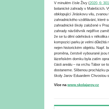
V minulém čísle Živy (
2020, 6: 301
botanické zahrady v Malešicích. V
obklopující Jiráskovu vilu, zvanou
zahradnického vzdělávání, které se
zahradnické školy založené v Praz
zahrady návštěvník nejdříve zaměří
že se tu dění odehrává v několika
kompozici parku je velmi důležitá 
nejen historickém objektu. Např. 
proměna, čerstvě vybourané jsou t
lázeňském domku byla zatím oprav
části areálu – na vrchu Tábor se to
dostaneme. Slíbenou procházku pa
školy Jarov Eduardem Chvostou sa
Více na
www.skolajarov.cz