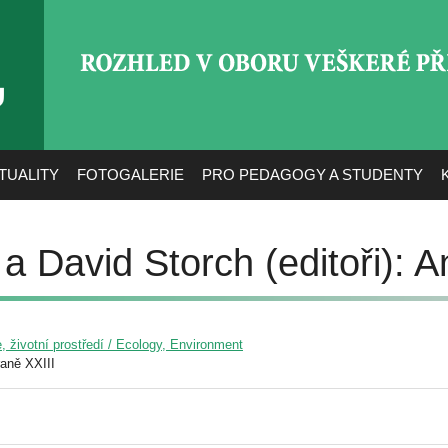
ROZHLED V OBORU VEŠ
TUALITY
FOTOGALERIE
PRO PEDAGOGY A STUDENTY
a David Storch (editoři): 
, životní prostředí / Ecology, Environment
aně XXIII