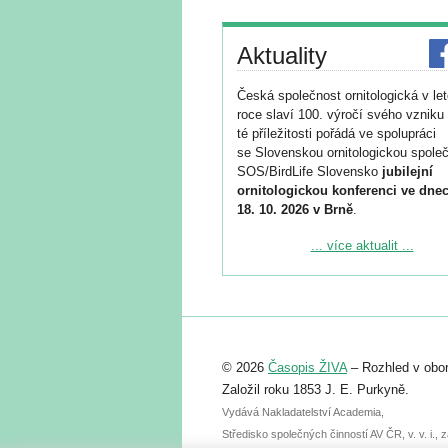
Aktuality
Česká společnost ornitologická v le
roce slaví 100. výročí svého vzniku 
té příležitosti pořádá ve spolupráci
se Slovenskou ornitologickou společ
SOS/BirdLife Slovensko
jubilejní
ornitologickou konferenci ve dnec
18. 10. 2026 v Brně
.
Podrobnější informace ke konferenc
... více aktualit ...
naleznete zde:
https://www.birdlife.cz/konference-2
Registrovat se můžete do 6. září.
Upozorňujeme, že termín pro odeslá
© 2026
Časopis ŽIVA
– Rozhled v obor
abstraktu přihlášené přednášky neb
posteru je už 30. června.
Založil roku 1853 J. E. Purkyně.
Vydává Nakladatelství Academia,
Středisko společných činností AV ČR, v. v. i.