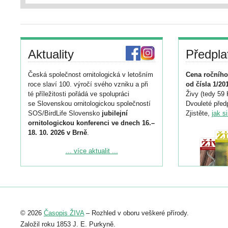
Aktuality
Předpla
Česká společnost ornitologická v letošním
Cena ročního
roce slaví 100. výročí svého vzniku a při
od čísla 1/20
té příležitosti pořádá ve spolupráci
Živy (tedy 59 
se Slovenskou ornitologickou společností
Dvouleté předp
SOS/BirdLife Slovensko
jubilejní
Zjistěte,
jak s
ornitologickou konferenci ve dnech 16.–
18. 10. 2026 v Brně
.
Podrobnější informace ke konferenci
... více aktualit ...
naleznete zde:
https://www.birdlife.cz/konference-2026/
Registrovat se můžete do 6. září.
Upozorňujeme, že termín pro odeslání
© 2026
Časopis ŽIVA
– Rozhled v oboru veškeré přírody.
abstraktu přihlášené přednášky nebo
posteru je už 30. června.
Založil roku 1853 J. E. Purkyně.