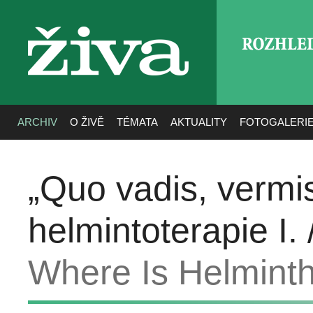
ROZHLE
živa
ARCHIV
O ŽIVĚ
TÉMATA
AKTUALITY
FOTOGALERI
„Quo vadis, verm
helmintoterapie I. 
Where Is Helminth