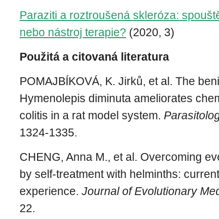
Paraziti a roztroušená skleróza: spouš
nebo nástroj terapie?
(2020, 3)
Použitá a citovaná literatura
POMAJBÍKOVÁ, K. Jirků, et al. The ben
Hymenolepis diminuta ameliorates chem
colitis in a rat model system.
Parasitolo
1324-1335.
CHENG, Anna M., et al. Overcoming ev
by self-treatment with helminths: curren
experience.
Journal of Evolutionary Me
22.