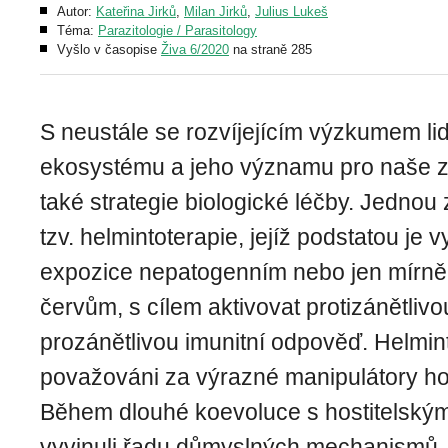
Autor:
Kateřina Jirků
,
Milan Jirků
,
Julius Lukeš
Téma:
Parazitologie / Parasitology
Vyšlo v časopise
Živa 6/2020
na straně 285
S neustále se rozvíjejícím výzkumem li
ekosystému a jeho významu pro naše zdr
také strategie biologické léčby. Jednou 
tzv. helmintoterapie, jejíž podstatou je 
expozice nepatogenním nebo jen mírn
červům, s cílem aktivovat protizánětlivo
prozánětlivou imunitní odpověď. Helmin
považováni za výrazné manipulátory hos
Během dlouhé koevoluce s hostitelským
vyvinuli řadu důmyslných mechanismů,