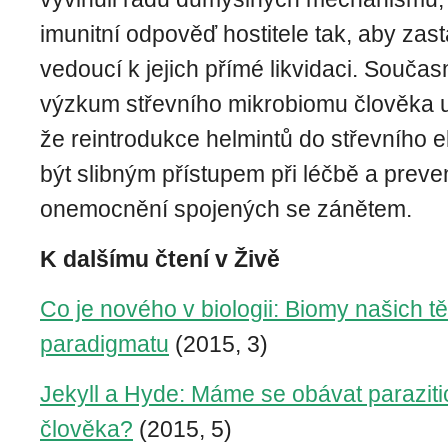
imunitní odpověď hostitele tak, aby zas
vedoucí k jejich přímé likvidaci. Součas
výzkum střevního mikrobiomu člověka 
že reintrodukce helmintů do střevního
být slibným přístupem při léčbě a preve
onemocnění spojených se zánětem.
K dalšímu čtení v Živě
Co je nového v biologii: Biomy našich t
paradigmatu
(2015, 3)
Jekyll a Hyde: Máme se obávat paraziti
člověka?
(2015, 5)