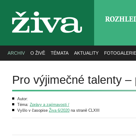
ROZHLE
živa
ARCHIV
O ŽIVĚ
TÉMATA
AKTUALITY
FOTOGALERI
Pro výjimečné talenty –
Autor:
Téma:
Zprávy a zajímavosti /
Vyšlo v časopise
Živa 6/2020
na straně CLXIII