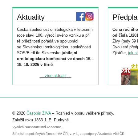
Aktuality
Předpla
Česká společnost ornitologická v letošním
Cena ročního
roce slaví 100. výročí svého vzniku a při
od čísla 1/20
té příležitosti pořádá ve spolupráci
Živy (tedy 59 
se Slovenskou ornitologickou společností
Dvouleté předp
SOS/BirdLife Slovensko
jubilejní
Zjistěte,
jak s
ornitologickou konferenci ve dnech 16.–
18. 10. 2026 v Brně
.
Podrobnější informace ke konferenci
... více aktualit ...
naleznete zde:
https://www.birdlife.cz/konference-2026/
Registrovat se můžete do 6. září.
Upozorňujeme, že termín pro odeslání
© 2026
Časopis ŽIVA
– Rozhled v oboru veškeré přírody.
abstraktu přihlášené přednášky nebo
posteru je už 30. června.
Založil roku 1853 J. E. Purkyně.
Vydává Nakladatelství Academia,
Středisko společných činností AV ČR, v. v. i., za podpory Akademie věd ČR.