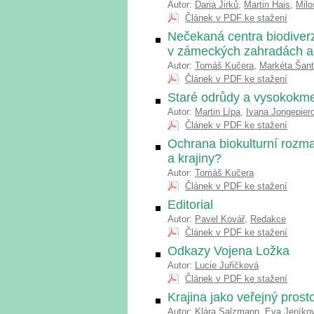
Autor:
Daria Jirků
,
Martin Hais
,
Milo
Článek v PDF ke stažení
Nečekaná centra biodiverzi
v zámeckých zahradách a
Autor:
Tomáš Kučera
,
Markéta Šan
Článek v PDF ke stažení
Staré odrůdy a vysokokme
Autor:
Martin Lípa
,
Ivana Jongepier
Článek v PDF ke stažení
Ochrana biokulturní rozma
a krajiny?
Autor:
Tomáš Kučera
Článek v PDF ke stažení
Editorial
Autor:
Pavel Kovář
,
Redakce
Článek v PDF ke stažení
Odkazy Vojena Ložka
Autor:
Lucie Juřičková
Článek v PDF ke stažení
Krajina jako veřejný prost
Autor:
Klára Salzmann
,
Eva Jeníko