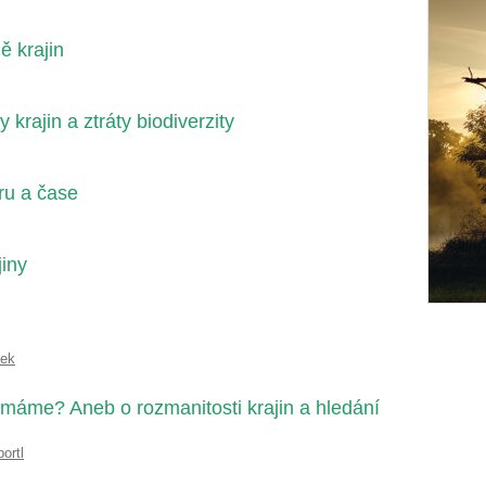
ě krajin
krajin a ztráty biodiverzity
ru a čase
jiny
bek
s máme? Aneb o rozmanitosti krajin a hledání
ortl