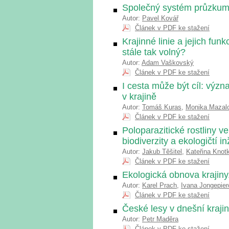
Společný systém průzkumu
Autor:
Pavel Kovář
Článek v PDF ke stažení
Krajinné linie a jejich fu
stále tak volný?
Autor:
Adam Vaškovský
Článek v PDF ke stažení
I cesta může být cíl: výz
v krajině
Autor:
Tomáš Kuras
,
Monika Mazal
Článek v PDF ke stažení
Poloparazitické rostliny v
biodiverzity a ekologičtí in
Autor:
Jakub Těšitel
,
Kateřina Knot
Článek v PDF ke stažení
Ekologická obnova krajiny.
Autor:
Karel Prach
,
Ivana Jongepie
Článek v PDF ke stažení
České lesy v dnešní kraji
Autor:
Petr Maděra
Článek v PDF ke stažení