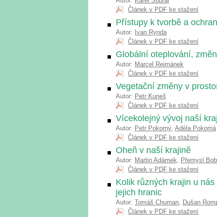
Autor:
Karel Stibral
Článek v PDF ke stažení
Přístupy k tvorbě a ochran
Autor:
Ivan Rynda
Článek v PDF ke stažení
Globální oteplování, změny 
Autor:
Marcel Rejmánek
Článek v PDF ke stažení
Vegetační změny v prosto
Autor:
Petr Kuneš
Článek v PDF ke stažení
Vícekolejný vývoj naší kra
Autor:
Petr Pokorný
,
Adéla Pokorná
Článek v PDF ke stažení
Oheň v naší krajině
Autor:
Martin Adámek
,
Přemysl Bo
Článek v PDF ke stažení
Kolik různých krajin u ná
jejich hranic
Autor:
Tomáš Chuman
,
Dušan Romp
Článek v PDF ke stažení