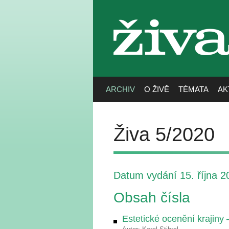
živa
ARCHIV
O ŽIVĚ
TÉMATA
AK
Živa 5/2020
Datum vydání 15. října 2
Obsah čísla
Estetické ocenění krajiny –