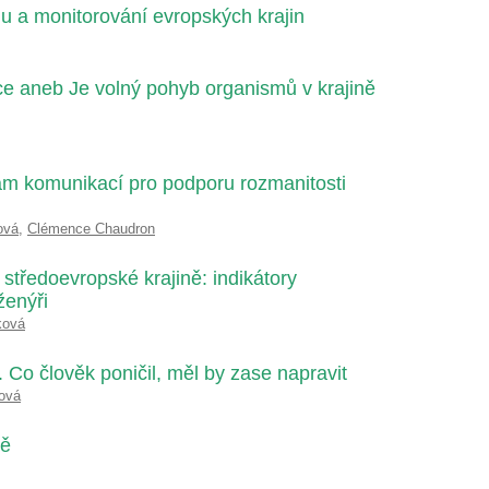
 a monitorování evropských krajin
nkce aneb Je volný pohyb organismů v krajině
nam komunikací pro podporu rozmanitosti
ová
,
Clémence Chaudron
e středoevropské krajině: indikátory
ženýři
ková
 Co člověk poničil, měl by zase napravit
rová
ně