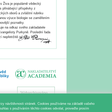
s Živa je populárně vědecký
s přinášející příspěvky z
ických oborů a zvláštní rubriku
nou výuce biologie se zaměřením
novější poznatky.
je na odkaz svého zakladatele
vangelisty Purkyně. Poslední řada
í nepřetržitě od roku 1953.
ýzy návštěvnosti stránek. Cookies používáme na základě vašeho
souhlas s používáním těchto cookies odvolat, proveďte prosím