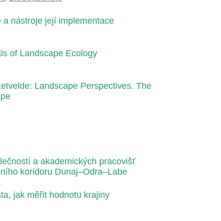
 a nástroje její implementace
als of Landscape Ecology
Eetvelde: Landscape Perspectives. The
ape
lečností a akademických pracovišť
ebního koridoru Dunaj–Odra–Labe
í
a, jak měřit hodnotu krajiny