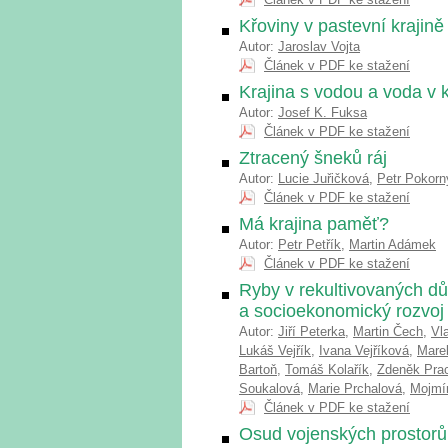
Křoviny v pastevní krajině
Autor:
Jaroslav Vojta
Článek v PDF ke stažení
Krajina s vodou a voda v k
Autor:
Josef K. Fuksa
Článek v PDF ke stažení
Ztracený šneků ráj
Autor:
Lucie Juřičková
,
Petr Pokorn
Článek v PDF ke stažení
Má krajina paměť?
Autor:
Petr Petřík
,
Martin Adámek
Článek v PDF ke stažení
Ryby v rekultivovaných dů
a socioekonomický rozvoj
Autor:
Jiří Peterka
,
Martin Čech
,
Vl
Lukáš Vejřík
,
Ivana Vejříková
,
Mare
Bartoň
,
Tomáš Kolařík
,
Zdeněk Pra
Soukalová
,
Marie Prchalová
,
Mojmí
Článek v PDF ke stažení
Osud vojenských prostorů: 