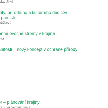
slav Jirků
ty, přírodního a kulturního dědictví
 parcích
trůčková
nné ovocné stromy v krajině
ová
nitosti – nový koncept v ochraně přírody
or – plánování krajiny
vá
,
Eva Semančíková