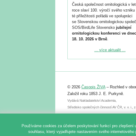
Česká společnost ornitologická v le
roce slaví 100. výročí svého vzniku 
té příležitosti pořádá ve spolupráci
se Slovenskou ornitologickou společ
SOS/BirdLife Slovensko
jubilejní
ornitologickou konferenci ve dnec
18. 10. 2026 v Brně
.
Podrobnější informace ke konferenc
... více aktualit ...
naleznete zde:
https://www.birdlife.cz/konference-2
Registrovat se můžete do 6. září.
Upozorňujeme, že termín pro odeslá
© 2026
Časopis ŽIVA
– Rozhled v obor
abstraktu přihlášené přednášky neb
posteru je už 30. června.
Založil roku 1853 J. E. Purkyně.
Vydává Nakladatelství Academia,
Středisko společných činností AV ČR, v. v. i.
Používáme cookies za účelem poskytování funkcí pro zlepšení 
souhlasu, který vyjadřujete nastavením svého internetového 