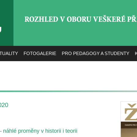
ROZHLED V OBORU VEŠ
TUALITY
FOTOGALERIE
PRO PEDAGOGY A STUDENTY
020
 náhlé proměny v historii i teorii