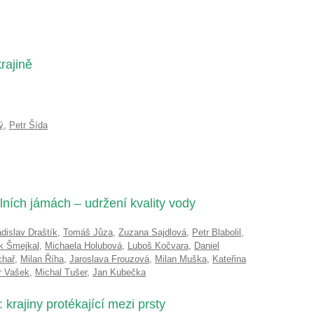
rajině
ý
,
Petr Šída
lních jámách – udržení kvality vody
adislav Draštík
,
Tomáš Jůza
,
Zuzana Sajdlová
,
Petr Blabolil
,
k Šmejkal
,
Michaela Holubová
,
Luboš Kočvara
,
Daniel
chař
,
Milan Říha
,
Jaroslava Frouzová
,
Milan Muška
,
Kateřina
r Vašek
,
Michal Tušer
,
Jan Kubečka
krajiny protékající mezi prsty