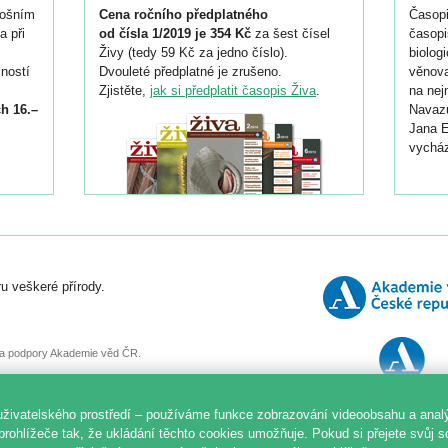
tošním
Cena ročního předplatného
Časopi
a při
od čísla 1/2019 je 354 Kč
za šest čísel
časopi
Živy (tedy 59 Kč za jedno číslo).
biolog
ností
Dvouleté předplatné je zrušeno.
věnova
Zjistěte,
jak si předplatit časopis Živa
.
na nej
h 16.–
Navazu
Jana E
vycház
i
026/
ní
u veškeré přírody.
o
, za podpory Akademie věd ČR.
uživatelského prostředí – používáme funkce zobrazování videoobsahu a anal
prohlížeče tak, že ukládání těchto cookies umožňuje. Pokud si přejete svůj 