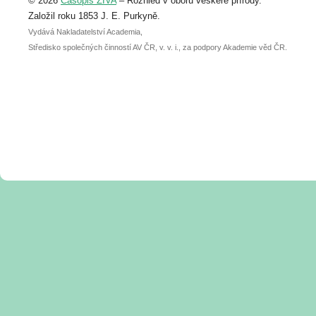
© 2026
Časopis ŽIVA
– Rozhled v oboru veškeré přírody.
abstraktu přihlášené přednášky nebo
posteru je už 30. června.
Založil roku 1853 J. E. Purkyně.
Vydává Nakladatelství Academia,
Středisko společných činností AV ČR, v. v. i., za podpory Akademie věd ČR.