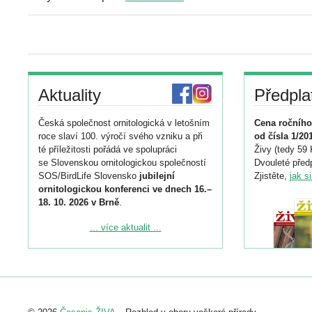
Aktuality
Předpla
Česká společnost ornitologická v letošním
Cena ročního
roce slaví 100. výročí svého vzniku a při
od čísla 1/20
té příležitosti pořádá ve spolupráci
Živy (tedy 59 
se Slovenskou ornitologickou společností
Dvouleté předp
SOS/BirdLife Slovensko
jubilejní
Zjistěte,
jak s
ornitologickou konferenci ve dnech 16.–
18. 10. 2026 v Brně
.
Podrobnější informace ke konferenci
... více aktualit ...
naleznete zde:
https://www.birdlife.cz/konference-2026/
Registrovat se můžete do 6. září.
Upozorňujeme, že termín pro odeslání