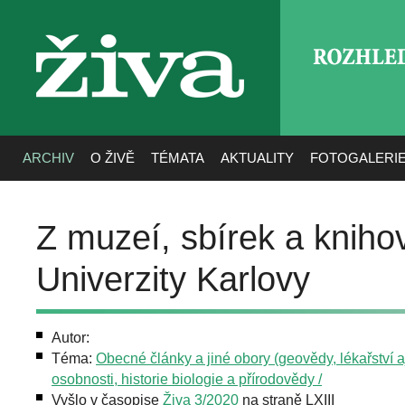
ROZHLE
živa
ARCHIV
O ŽIVĚ
TÉMATA
AKTUALITY
FOTOGALERI
Z muzeí, sbírek a kniho
Univerzity Karlovy
Autor:
Téma:
Obecné články a jiné obory (geovědy, lékařství aj
osobnosti, historie biologie a přírodovědy /
Vyšlo v časopise
Živa 3/2020
na straně LXIII