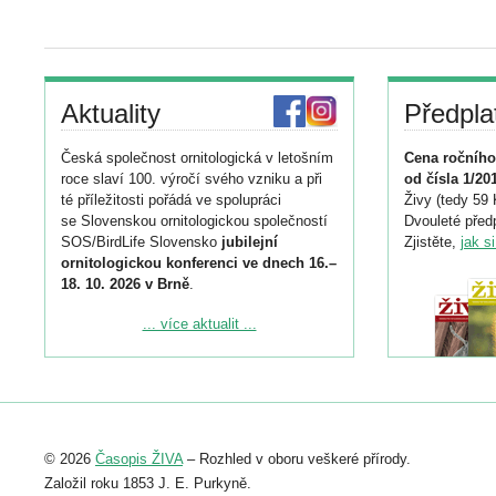
Aktuality
Předpla
Česká společnost ornitologická v letošním
Cena ročního
roce slaví 100. výročí svého vzniku a při
od čísla 1/20
té příležitosti pořádá ve spolupráci
Živy (tedy 59 
se Slovenskou ornitologickou společností
Dvouleté předp
SOS/BirdLife Slovensko
jubilejní
Zjistěte,
jak s
ornitologickou konferenci ve dnech 16.–
18. 10. 2026 v Brně
.
Podrobnější informace ke konferenci
... více aktualit ...
naleznete zde:
https://www.birdlife.cz/konference-2026/
Registrovat se můžete do 6. září.
Upozorňujeme, že termín pro odeslání
© 2026
Časopis ŽIVA
– Rozhled v oboru veškeré přírody.
abstraktu přihlášené přednášky nebo
posteru je už 30. června.
Založil roku 1853 J. E. Purkyně.