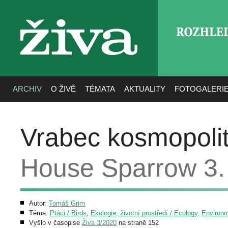
ROZHLE
živa
ARCHIV
O ŽIVĚ
TÉMATA
AKTUALITY
FOTOGALERI
Vrabec kosmopolit
House Sparrow 3. 
Autor:
Tomáš Grim
Téma:
Ptáci / Birds
,
Ekologie, životní prostředí / Ecology, Environ
Vyšlo v časopise
Živa 3/2020
na straně 152