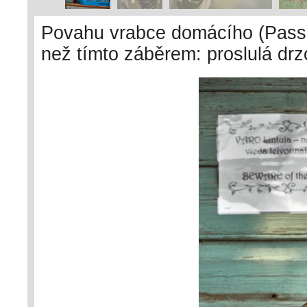
Povahu vrabce domácího (Passe
než tímto záběrem: proslulá drzo
kavárny před nevítaným vetřelce
pozor na ptáky, je zjevné, že 
kdekoli na světě, týkají se vždy
Helsinki, Finsko. Foto T. Grim