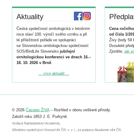
Aktuality
Předpla
Česká společnost ornitologická v letošním
Cena ročního
roce slaví 100. výročí svého vzniku a při
od čísla 1/20
té příležitosti pořádá ve spolupráci
Živy (tedy 59 
se Slovenskou ornitologickou společností
Dvouleté předp
SOS/BirdLife Slovensko
jubilejní
Zjistěte,
jak s
ornitologickou konferenci ve dnech 16.–
18. 10. 2026 v Brně
.
Podrobnější informace ke konferenci
... více aktualit ...
naleznete zde:
https://www.birdlife.cz/konference-2026/
Registrovat se můžete do 6. září.
Upozorňujeme, že termín pro odeslání
© 2026
Časopis ŽIVA
– Rozhled v oboru veškeré přírody.
abstraktu přihlášené přednášky nebo
posteru je už 30. června.
Založil roku 1853 J. E. Purkyně.
Vydává Nakladatelství Academia,
Středisko společných činností AV ČR, v. v. i., za podpory Akademie věd ČR.