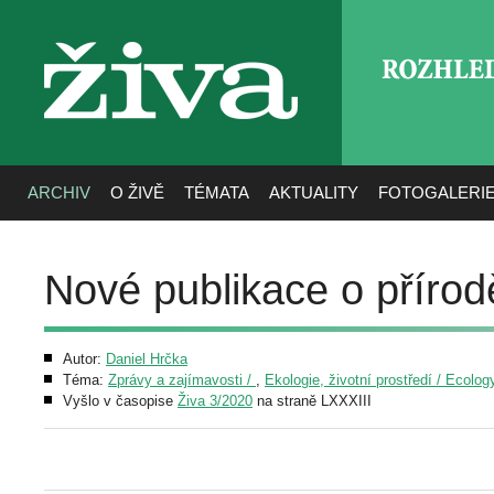
ROZHLE
živa
ARCHIV
O ŽIVĚ
TÉMATA
AKTUALITY
FOTOGALERI
Nové publikace o přírod
Autor:
Daniel Hrčka
Téma:
Zprávy a zajímavosti /
,
Ekologie, životní prostředí / Ecolo
Vyšlo v časopise
Živa 3/2020
na straně LXXXIII