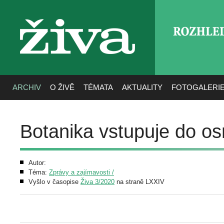
ROZHLE
živa
ARCHIV
O ŽIVĚ
TÉMATA
AKTUALITY
FOTOGALERI
Botanika vstupuje do o
Autor:
Téma:
Zprávy a zajímavosti /
Vyšlo v časopise
Živa 3/2020
na straně LXXIV