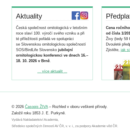
Aktuality
Předpla
Česká společnost ornitologická v letošním
Cena ročního
roce slaví 100. výročí svého vzniku a při
od čísla 1/20
té příležitosti pořádá ve spolupráci
Živy (tedy 59 
se Slovenskou ornitologickou společností
Dvouleté předp
SOS/BirdLife Slovensko
jubilejní
Zjistěte,
jak s
ornitologickou konferenci ve dnech 16.–
18. 10. 2026 v Brně
.
Podrobnější informace ke konferenci
... více aktualit ...
naleznete zde:
https://www.birdlife.cz/konference-2026/
Registrovat se můžete do 6. září.
Upozorňujeme, že termín pro odeslání
© 2026
Časopis ŽIVA
– Rozhled v oboru veškeré přírody.
abstraktu přihlášené přednášky nebo
posteru je už 30. června.
Založil roku 1853 J. E. Purkyně.
Vydává Nakladatelství Academia,
Středisko společných činností AV ČR, v. v. i., za podpory Akademie věd ČR.