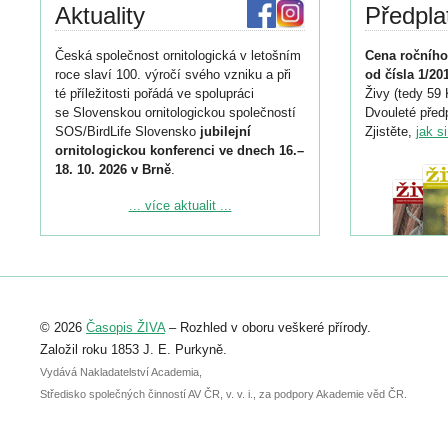
Aktuality
Předpla
Česká společnost ornitologická v letošním
Cena ročního
roce slaví 100. výročí svého vzniku a při
od čísla 1/20
té příležitosti pořádá ve spolupráci
Živy (tedy 59 
se Slovenskou ornitologickou společností
Dvouleté předp
SOS/BirdLife Slovensko
jubilejní
Zjistěte,
jak s
ornitologickou konferenci ve dnech 16.–
18. 10. 2026 v Brně
.
Podrobnější informace ke konferenci
... více aktualit ...
naleznete zde:
https://www.birdlife.cz/konference-2026/
Registrovat se můžete do 6. září.
Upozorňujeme, že termín pro odeslání
© 2026
Časopis ŽIVA
– Rozhled v oboru veškeré přírody.
abstraktu přihlášené přednášky nebo
posteru je už 30. června.
Založil roku 1853 J. E. Purkyně.
Vydává Nakladatelství Academia,
Středisko společných činností AV ČR, v. v. i., za podpory Akademie věd ČR.