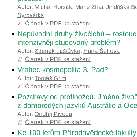
Autor:
Michal Horsák
,
Marie Zhai
,
Jindřiška B
Syrovátka
Článek v PDF ke stažení
Nepůvodní druhy živočichů – rostouc
intenzivněji studovaný problém?
Autor:
Zdeněk Laštůvka
,
Hana Šefrová
Článek v PDF ke stažení
Vrabec kosmopolita 3. Pád?
Autor:
Tomáš Grim
Článek v PDF ke stažení
Pozdravy od protinožců. Jména živoč
z domorodých jazyků Austrálie a Oce
Autor:
Ondřej Pivoda
Článek v PDF ke stažení
Ke 100 letům Přírodovědecké fakulty