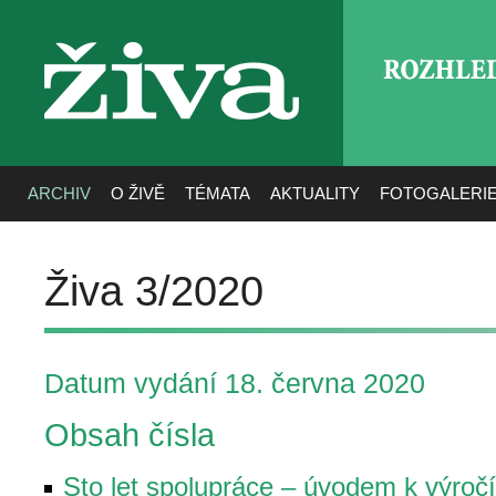
ROZHLE
živa
ARCHIV
O ŽIVĚ
TÉMATA
AKTUALITY
FOTOGALERI
Živa 3/2020
Datum vydání 18. června 2020
Obsah čísla
Sto let spolupráce – úvodem k výročí