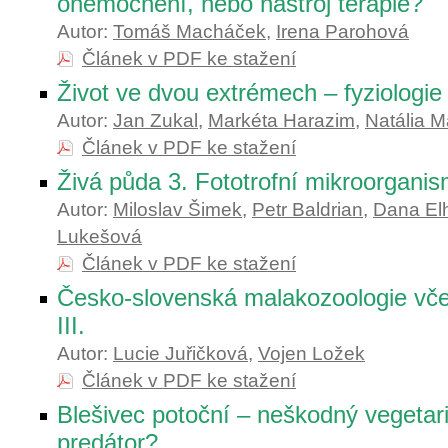
onemocnění, nebo nástroj terapie?
Autor:
Tomáš Macháček
,
Irena Parohová
Článek v PDF ke stažení
Život ve dvou extrémech – fyziologie
Autor:
Jan Zukal
,
Markéta Harazim
,
Natália M
Článek v PDF ke stažení
Živá půda 3. Fototrofní mikroorgani
Autor:
Miloslav Šimek
,
Petr Baldrian
,
Dana El
Lukešová
Článek v PDF ke stažení
Česko-slovenská malakozoologie včer
III.
Autor:
Lucie Juřičková
,
Vojen Ložek
Článek v PDF ke stažení
Blešivec potoční – neškodný vegetar
predátor?