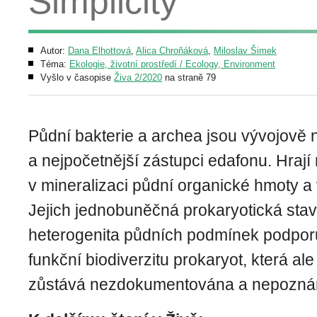
Simplicity
Autor:
Dana Elhottová
,
Alica Chroňáková
,
Miloslav Šimek
Téma:
Ekologie, životní prostředí / Ecology, Environment
Vyšlo v časopise
Živa 2/2020
na straně 79
Půdní bakterie a archea jsou vývojově n
a nejpočetnější zástupci edafonu. Hrají 
v mineralizaci půdní organické hmoty a v
Jejich jednobuněčná prokaryotická stav
heterogenita půdních podmínek podpor
funkční biodiverzitu prokaryot, která ale 
zůstává nezdokumentována a nepozná