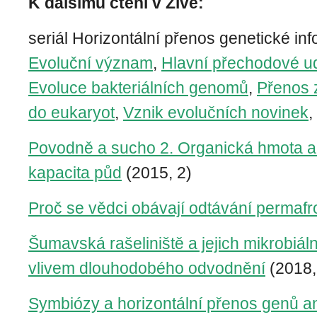
K dalšímu čtení v Živě:
seriál Horizontální přenos genetické in
Evoluční význam
,
Hlavní přechodové ud
Evoluce bakteriálních genomů
,
Přenos z
do eukaryot
,
Vznik evolučních novinek
,
Povodně a sucho 2. Organická hmota a 
kapacita půd
(2015, 2)
Proč se vědci obávají odtávání permafr
Šumavská rašeliniště a jejich mikrobiál
vlivem dlouhodobého odvodnění
(2018,
Symbiózy a horizontální přenos genů a