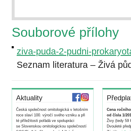
Souborové přílohy
ziva-puda-2-pudni-prokaryota
Seznam literatura – Živá pů
Aktuality
Předpla
Česká společnost ornitologická v letošním
Cena ročního
roce slaví 100. výročí svého vzniku a při
od čísla 1/20
té příležitosti pořádá ve spolupráci
Živy (tedy 59 
se Slovenskou ornitologickou společností
Dvouleté předp