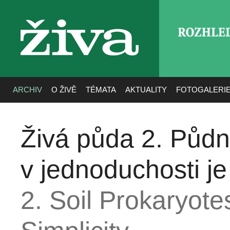
ROZHLE
živa
ARCHIV
O ŽIVĚ
TÉMATA
AKTUALITY
FOTOGALERI
Živá půda 2. Půdn
v jednoduchosti je 
2. Soil Prokaryote