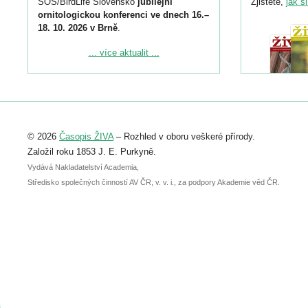
SOS/BirdLife Slovensko
jubilejní
Zjistěte,
jak s
ornitologickou konferenci ve dnech 16.–
18. 10. 2026 v Brně
.
Podrobnější informace ke konferenci
... více aktualit ...
naleznete zde:
https://www.birdlife.cz/konference-2026/
Registrovat se můžete do 6. září.
Upozorňujeme, že termín pro odeslání
© 2026
Časopis ŽIVA
– Rozhled v oboru veškeré přírody.
abstraktu přihlášené přednášky nebo
posteru je už 30. června.
Založil roku 1853 J. E. Purkyně.
Vydává Nakladatelství Academia,
Středisko společných činností AV ČR, v. v. i., za podpory Akademie věd ČR.