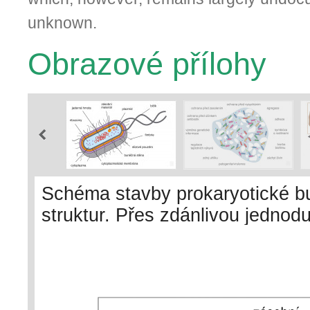
unknown.
Obrazové přílohy
Schéma stavby prokaryotické bu
struktur. Přes zdánlivou jednod
složitou biochemickou „továrnou
tisíce procesů. Je také samosta
umět vyrovnat se všemi vlivy vně
pokračování života v dalších ge