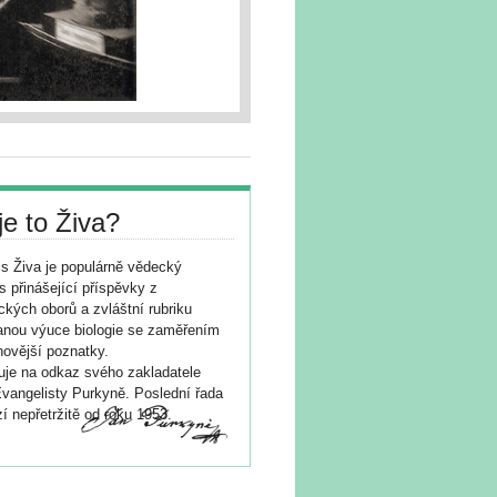
je to Živa?
s Živa je populárně vědecký
s přinášející příspěvky z
ických oborů a zvláštní rubriku
nou výuce biologie se zaměřením
novější poznatky.
je na odkaz svého zakladatele
vangelisty Purkyně. Poslední řada
í nepřetržitě od roku 1953.