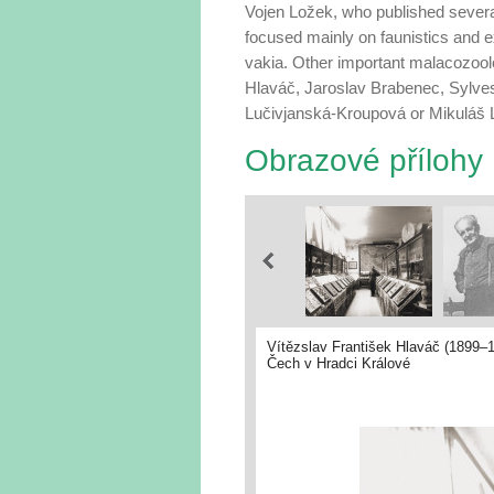
Vojen Ložek, who published several
focused mainly on faunistics and ex
vakia. Other important malacozoolo
Hlaváč, Jaroslav Brabenec, Sylves
Lučivjanská-Kroupová or Mikuláš L
Obrazové přílohy
Vítězslav František Hlaváč (1899–
Čech v Hradci Králové