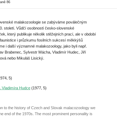
raně 86
 slovenské malakozoologie se zabýváme poválečným
0. století. Vůdčí osobností česko-slovenské
k, který publikuje několik stěžejních prací, ale v období
faunistice i průzkumu fosilních sukcesí měkkýšů
e i další významné malakozoology, jako byli např.
lav Brabenec, Sylvestr Mácha, Vladimír Hudec, Jiří
ová nebo Mikuláš Lisický.
974, 5)
. Vladimíra Hudce
(1977, 5)
tion to the history of Czech and Slovak malaco­zoology we
the end of the 1970s. The most prominent personality is