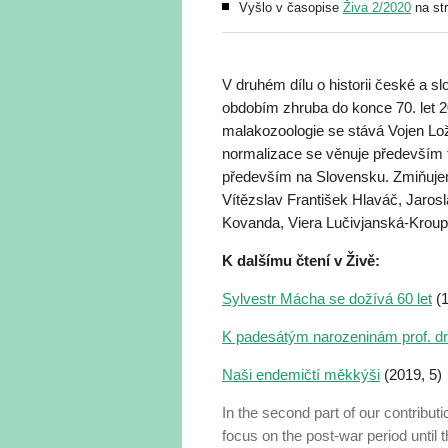
Vyšlo v časopise
Živa 2/2020
na st
V druhém dílu o historii české a
obdobím zhruba do konce 70. let 2
malakozoologie se stává Vojen Lože
normalizace se věnuje především 
především na Slovensku. Zmiňujem
Vítězslav František Hlaváč, Jaros
Kovanda, Viera Lučivjanská-Kroup
K dalšímu čtení v Živě:
Sylvestr Mácha se dožívá 60 let
(1
K padesátým narozeninám prof. dr
Naši endemičtí měkkýši
(2019, 5)
In the second part of our contribu
focus on the post-war period until 