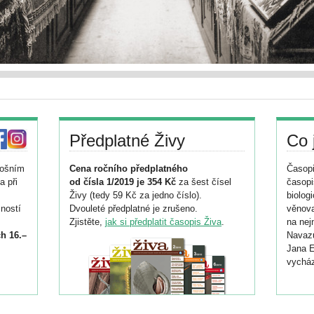
Předplatné Živy
Co 
tošním
Cena ročního předplatného
Časopi
a při
od čísla 1/2019 je 354 Kč
za šest čísel
časopi
Živy (tedy 59 Kč za jedno číslo).
biolog
ností
Dvouleté předplatné je zrušeno.
věnova
Zjistěte,
jak si předplatit časopis Živa
.
na nej
h 16.–
Navazu
Jana E
vycház
i
026/