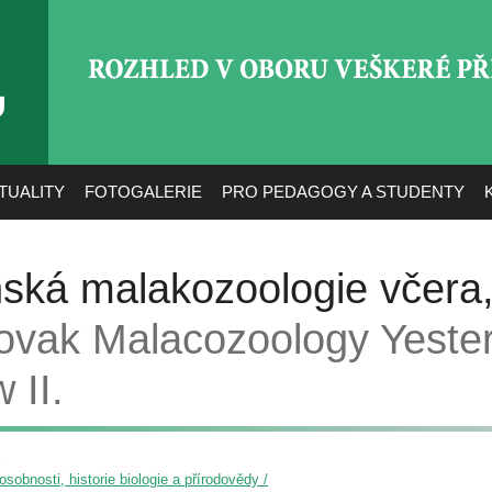
ROZHLED V OBORU VEŠ
TUALITY
FOTOGALERIE
PRO PEDAGOGY A STUDENTY
ská malakozoologie včera,
ovak Malacozoology Yester
 II.
osobnosti, historie biologie a přírodovědy /