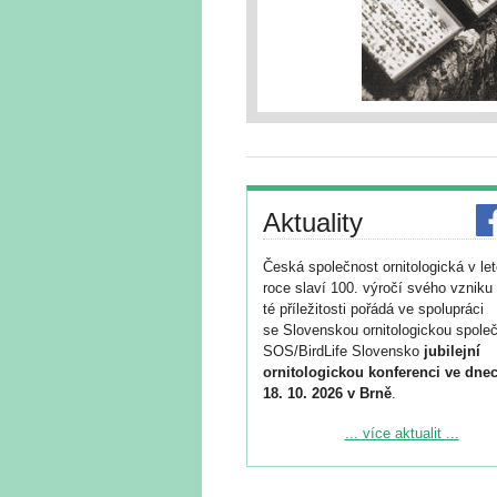
Aktuality
Česká společnost ornitologická v le
roce slaví 100. výročí svého vzniku 
té příležitosti pořádá ve spolupráci
se Slovenskou ornitologickou společ
SOS/BirdLife Slovensko
jubilejní
ornitologickou konferenci ve dnec
18. 10. 2026 v Brně
.
Podrobnější informace ke konferenc
... více aktualit ...
naleznete zde:
https://www.birdlife.cz/konference-2