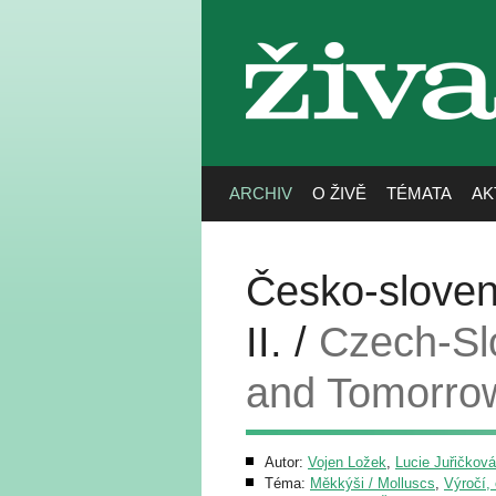
živa
ARCHIV
O ŽIVĚ
TÉMATA
AK
Česko-sloven
II. /
Czech-Sl
and Tomorrow
Autor:
Vojen Ložek
,
Lucie Juřičková
Téma:
Měkkýši / Molluscs
,
Výročí, 