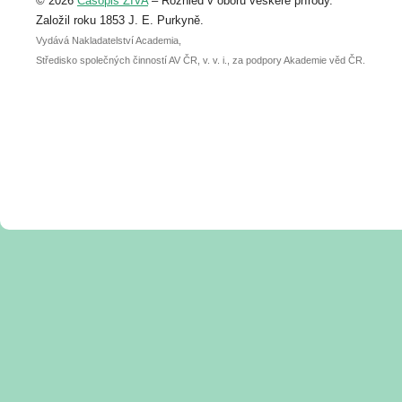
© 2026
Časopis ŽIVA
– Rozhled v oboru veškeré přírody.
abstraktu přihlášené přednášky nebo
posteru je už 30. června.
Založil roku 1853 J. E. Purkyně.
Vydává Nakladatelství Academia,
Středisko společných činností AV ČR, v. v. i., za podpory Akademie věd ČR.