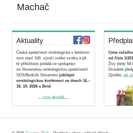
Machač
Aktuality
Předpla
Česká společnost ornitologická v letošním
Cena ročního
roce slaví 100. výročí svého vzniku a při
od čísla 1/20
té příležitosti pořádá ve spolupráci
Živy (tedy 59 
se Slovenskou ornitologickou společností
Dvouleté předp
SOS/BirdLife Slovensko
jubilejní
Zjistěte,
jak s
ornitologickou konferenci ve dnech 16.–
18. 10. 2026 v Brně
.
Podrobnější informace ke konferenci
... více aktualit ...
naleznete zde:
https://www.birdlife.cz/konference-2026/
Registrovat se můžete do 6. září.
Upozorňujeme, že termín pro odeslání