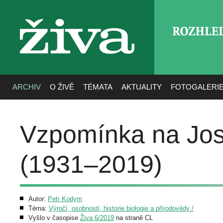
ROZHLE
živa
ARCHIV
O ŽIVĚ
TÉMATA
AKTUALITY
FOTOGALERI
Vzpomínka na Jos
(1931–2019)
Autor:
Petr Kodym
Téma:
Výročí, osobnosti, historie biologie a přírodovědy /
Vyšlo v časopise
Živa 6/2019
na straně CL