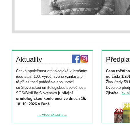
Aktuality
Předpla
Česká společnost ornitologická v letošním
Cena ročního
roce slaví 100. výročí svého vzniku a při
od čísla 1/20
té příležitosti pořádá ve spolupráci
Živy (tedy 59 
se Slovenskou ornitologickou společností
Dvouleté předp
SOS/BirdLife Slovensko
jubilejní
Zjistěte,
jak s
ornitologickou konferenci ve dnech 16.–
18. 10. 2026 v Brně
.
Podrobnější informace ke konferenci
... více aktualit ...
naleznete zde:
https://www.birdlife.cz/konference-2026/