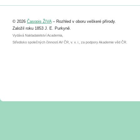
Registrovat se můžete do 6. září.
Upozorňujeme, že termín pro odeslání
© 2026
Časopis ŽIVA
– Rozhled v oboru veškeré přírody.
abstraktu přihlášené přednášky nebo
posteru je už 30. června.
Založil roku 1853 J. E. Purkyně.
Vydává Nakladatelství Academia,
Středisko společných činností AV ČR, v. v. i., za podpory Akademie věd ČR.