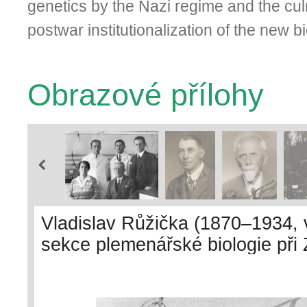
genetics by the Nazi regime and the cul
postwar institutionalization of the new bi
Obrazové přílohy
Vladislav Růžička (1870–1934, v
sekce plemenářské biologie p
zootechnickém v r. 1925 v dop
Kříženeckého (stojící vpravo), k