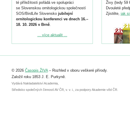
té příležitosti pořádá ve spolupráci
Živy (tedy 59 
se Slovenskou ornitologickou společností
Dvouleté předp
SOS/BirdLife Slovensko
jubilejní
Zjistěte,
jak s
ornitologickou konferenci ve dnech 16.–
18. 10. 2026 v Brně
.
Podrobnější informace ke konferenci
... více aktualit ...
naleznete zde:
https://www.birdlife.cz/konference-2026/
Registrovat se můžete do 6. září.
Upozorňujeme, že termín pro odeslání
© 2026
Časopis ŽIVA
– Rozhled v oboru veškeré přírody.
abstraktu přihlášené přednášky nebo
posteru je už 30. června.
Založil roku 1853 J. E. Purkyně.
Vydává Nakladatelství Academia,
Středisko společných činností AV ČR, v. v. i., za podpory Akademie věd ČR.