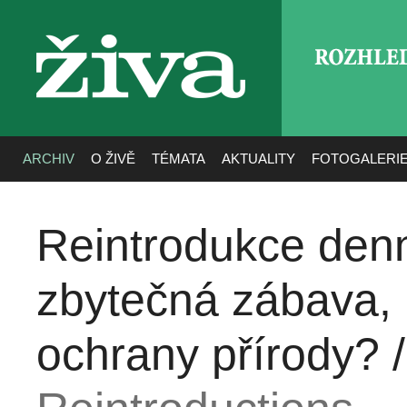
ROZHLE
živa
ARCHIV
O ŽIVĚ
TÉMATA
AKTUALITY
FOTOGALERI
Reintrodukce den
zbytečná zábava, n
ochrany přírody? 