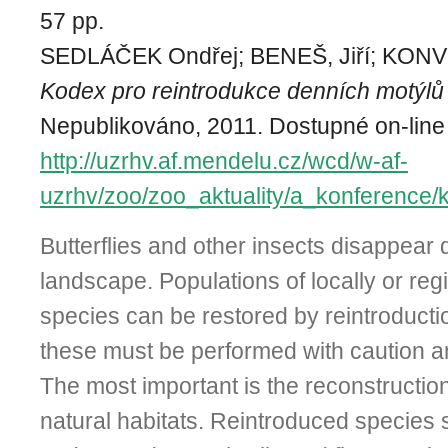
57 pp.
SEDLÁČEK Ondřej; BENEŠ, Jiří; KONVI
Kodex pro reintrodukce denních motýlů
Nepublikováno, 2011. Dostupné on-line
http://uzrhv.af.mendelu.cz/wcd/w-af-
uzrhv/zoo/zoo_aktuality/a_konference/
Butterflies and other insects disappear 
landscape. Populations of locally or regi
species can be restored by reintroduct
these must be performed with caution an
The most important is the re­construction
natural habitats. Reintroduced species 