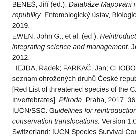
BENEŠ, Jiří (ed.).
Databáze Mapování 
republiky
. Entomologický ústav, Biolog
2019.
EWEN, John G., et al. (ed.).
Reintroduct
integrating science and management
. 
2012.
HEJDA, Radek; FARKAČ, Jan; CHOBOT,
seznam ohrožených druhů České republ
[Red List of threatened species of the 
Invertebrates].
Příroda
, Praha, 2017, 36
IUCN/SSC. G
uidelines for reintroducti
conservation translocations.
Version 1.0
Switzerland: IUCN Species Survival Comi