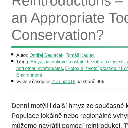
Reintroductions –
an Appropriate Too
Conservation?
Autor:
Ondřej Sedláček
,
Tomáš Kadlec
Téma:
Hmyz, pavoukovci a ostatní bezobratlí / Insects,
and other invertebrates
,
Ekologie, životní prostředí / Ec
Environment
Vyšlo v časopise
Živa 6/2019
na straně 306
Denní motýli i další hmyz ze současné kr
Populace lokálně nebo regionálně vyhy
můžeme navrátit pomocí reintrodukcí. T