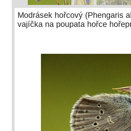
Modrásek hořcový (Phengaris alc
vajíčka na poupata hořce hořep
část larválního vývoje probíhá 
housenky adoptovány mravence
Foto Š. Červený