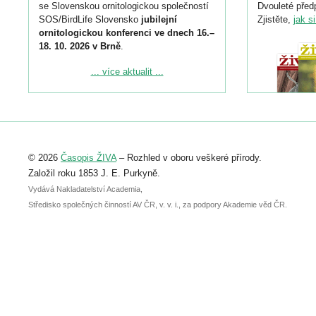
se Slovenskou ornitologickou společností
Dvouleté předp
SOS/BirdLife Slovensko
jubilejní
Zjistěte,
jak s
ornitologickou konferenci ve dnech 16.–
18. 10. 2026 v Brně
.
Podrobnější informace ke konferenci
... více aktualit ...
naleznete zde:
https://www.birdlife.cz/konference-2026/
Registrovat se můžete do 6. září.
Upozorňujeme, že termín pro odeslání
© 2026
Časopis ŽIVA
– Rozhled v oboru veškeré přírody.
abstraktu přihlášené přednášky nebo
posteru je už 30. června.
Založil roku 1853 J. E. Purkyně.
Vydává Nakladatelství Academia,
Středisko společných činností AV ČR, v. v. i., za podpory Akademie věd ČR.