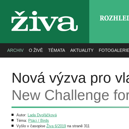
ROZHLE
živa
ARCHIV
O ŽIVĚ
TÉMATA
AKTUALITY
FOTOGALERI
Nová výzva pro vl
New Challenge for
Autor:
Lada Dvořáčková
Téma:
Ptáci / Birds
Vyšlo v časopise
Živa 6/2019
na straně 311