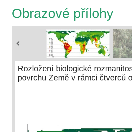
Obrazové přílohy
Rozložení biologické rozmanito
povrchu Země v rámci čtverců o 
odpovídá zhruba 100 × 100 km.
prostorový vzor, byť ektotermní 
soustředěny směrem k rovníku. V
všude: obzvlášť rozmanité jsou 
biologická rozmanitost na svazí