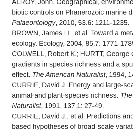
ALROY, John. Geographical, environment
biotic controls on Phanerozoic marine di
Palaeontology
, 2010, 53.6: 1211-1235.
BROWN, James H., et al. Toward a meta
ecology. Ecology, 2004, 85.7: 1771-178
COLWELL, Robert K.; HURTT, George C
gradients in species richness and a sp
effect.
The American Naturalist
, 1994, 
CURRIE, David J. Energy and large-scal
animal-and plant-species richness.
The
Naturalist
, 1991, 137.1: 27-49.
CURRIE, David J., et al. Predictions and
based hypotheses of broad‐scale variat