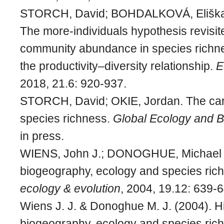
STORCH, David; BOHDALKOVÁ, Eliška;
The more‐individuals hypothesis revisite
community abundance in species richne
the productivity–diversity relationship.
E
2018, 21.6: 920-937.
STORCH, David; OKIE, Jordan. The carr
species richness.
Global Ecology and 
in press.
WIENS, John J.; DONOGHUE, Michael J.
biogeography, ecology and species ric
ecology & evolution
, 2004, 19.12: 639-6
Wiens J. J. & Donoghue M. J. (2004). Hi
biogeography, ecology and species ric