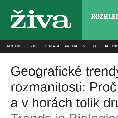
ROZHLE
živa
ARCHIV
O ŽIVĚ
TÉMATA
AKTUALITY
FOTOGALERI
Geografické trend
rozmanitosti: Proč
a v horách tolik d