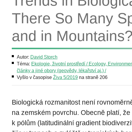
Trends in Biologic
There So Many Spe
and in Mountains
Autor:
David Storch
Téma:
Ekologie, životní prostředí / Ecology, Environme
články a jiné obory (geovědy, lékařství aj.) /
Vyšlo v časopise
Živa 5/2019
na straně 206
Biologická rozmanitost není rovnoměrn
na zemském povrchu. Obecně platí, že 
k pólům (latitudinální gradient biodiverz