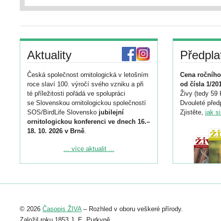
Aktuality
Předpla
Česká společnost ornitologická v letošním
Cena ročního
roce slaví 100. výročí svého vzniku a při
od čísla 1/20
té příležitosti pořádá ve spolupráci
Živy (tedy 59 
se Slovenskou ornitologickou společností
Dvouleté předp
SOS/BirdLife Slovensko
jubilejní
Zjistěte,
jak s
ornitologickou konferenci ve dnech 16.–
18. 10. 2026 v Brně
.
Podrobnější informace ke konferenci
... více aktualit ...
naleznete zde:
https://www.birdlife.cz/konference-2026/
Registrovat se můžete do 6. září.
Upozorňujeme, že termín pro odeslání
© 2026
Časopis ŽIVA
– Rozhled v oboru veškeré přírody.
abstraktu přihlášené přednášky nebo
posteru je už 30. června.
Založil roku 1853 J. E. Purkyně.