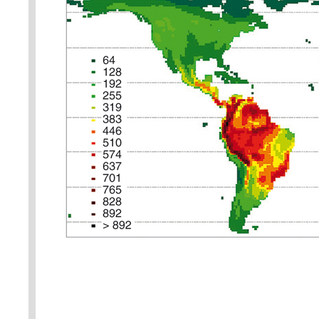
jsou hory východoafrického oblo
na jih a končící jihoafrickým p
Himálají; kromě toho je zvýšená 
atlantských lesů (mata atlântica)
v pásu vulkanických hor v Kame
Konžská pánev, jsou na to, jaké 
relativně chudé. Podle: D. Storc