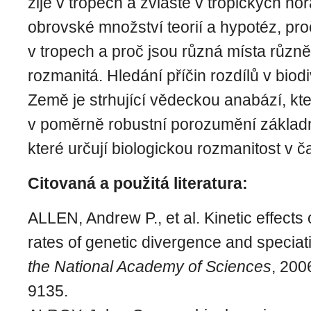
žije v tropech a zvláště v tropických hor
obrovské množství teorií a hypotéz, pro
v tropech a proč jsou různá místa různě
rozmanitá. Hledání příčin rozdílů v biod
Země je strhující vědeckou anabází, kte
v poměrně robustní porozumění zákla
které určují biologickou rozmanitost v č
Citovaná a použitá literatura:
ALLEN, Andrew P., et al. Kinetic effects
rates of genetic divergence and speciat
the National Academy of Sciences
, 200
9135.