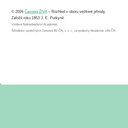
Upozorňujeme, že termín pro odeslání
© 2026
Časopis ŽIVA
– Rozhled v oboru veškeré přírody.
abstraktu přihlášené přednášky nebo
posteru je už 30. června.
Založil roku 1853 J. E. Purkyně.
Vydává Nakladatelství Academia,
Středisko společných činností AV ČR, v. v. i., za podpory Akademie věd ČR.