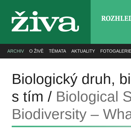
ROZHLE
živa
ARCHIV
O ŽIVĚ
TÉMATA
AKTUALITY
FOTOGALERI
Biologický druh, b
s tím /
Biological 
Biodiversity – Wh