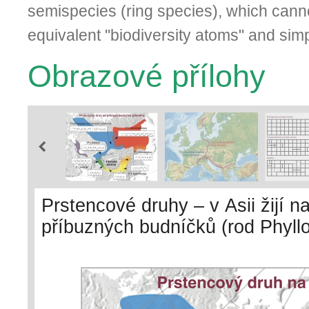
semispecies (ring species), which cann
equivalent "biodiversity atoms" and sim
Obrazové přílohy
Prstencové druhy – v Asii žijí n
příbuzných budníčků (rod Phyllos
na sever od Tibetské plošiny a 
poněvadž každý zpívá jinak. De
mechanismů (tedy zpěvu) však u