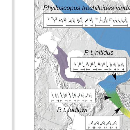
o prstencový druh (ring species
mezerou. Ve zpěvu existuje tot
postupujeme od jednoho konce 
překryvu a pokračujeme dejme t
od modré přes zelenou atd.), d
vždy trochu odlišný zpěv (viz 
rámečcích), ale budou vzájemně
jako tentýž druh a bez problémů
koncích prstence už je zpěv nato
chovají jako dva druhy. Celý p
druh (budníček zelený – P. troc
populacemi existuje (nebo ales
nevznikla mezera) tok genů, je
druhy dva. Upraveno podle: D. S