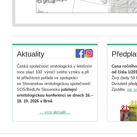
Aktuality
Předpla
Česká společnost ornitologická v letošním
Cena ročního
roce slaví 100. výročí svého vzniku a při
od čísla 1/20
té příležitosti pořádá ve spolupráci
Živy (tedy 59 
se Slovenskou ornitologickou společností
Dvouleté předp
SOS/BirdLife Slovensko
jubilejní
Zjistěte,
jak s
ornitologickou konferenci ve dnech 16.–
18. 10. 2026 v Brně
.
Podrobnější informace ke konferenci
... více aktualit ...
naleznete zde:
https://www.birdlife.cz/konference-2026/
Registrovat se můžete do 6. září.