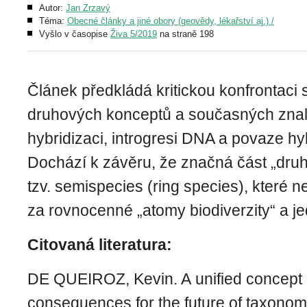
Autor:
Jan Zrzavý
Téma:
Obecné články a jiné obory (geovědy, lékařství aj.) /
Vyšlo v časopise
Živa 5/2019
na straně 198
Článek předkládá kritickou konfrontaci
druhových konceptů a současných znal
hybridizaci, introgresi DNA a povaze hy
Dochází k závěru, že značná část „druh
tzv. semispecies (ring species), které 
za rovnocenné „atomy biodiverzity“ a je
Citovaná literatura:
DE QUEIROZ, Kevin. A unified concept o
consequences for the future of taxono