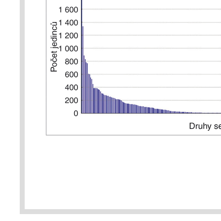
000 jedinců), ale křivka prudce 
mnohem méně početná – vzácně
dohromady méně jedinců než dru
zmíněná pěnice černohlavá. Pro
zlogaritmovat (vpravo) – z takov
druhů jsou relativně rovnoměrně
řády) a zhruba polovina druhů m
tedy více než o řád méně než ty
plochách by tyto rozdíly byly je
např. v amazonském pralese ros
ale pouze 227 z nich představu
každý z těchto druhů má početno
Steege a kol. 2013)! Naopak 6
nejméně o dva řády nižší a doh