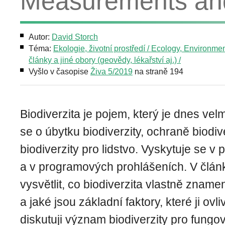
Measurements an
Autor:
David Storch
Téma:
Ekologie, životní prostředí / Ecology, Environme
články a jiné obory (geovědy, lékařství aj.) /
Vyšlo v časopise
Živa 5/2019
na straně 194
Biodiverzita je pojem, který je dnes velm
se o úbytku biodiverzity, ochraně biodi
biodiverzity pro lidstvo. Vyskytuje se v 
a v programových prohlášeních. V člá
vysvětlit, co biodiverzita vlastně znamená
a jaké jsou základní faktory, které ji ovl
diskutuji význam biodiverzity pro fung