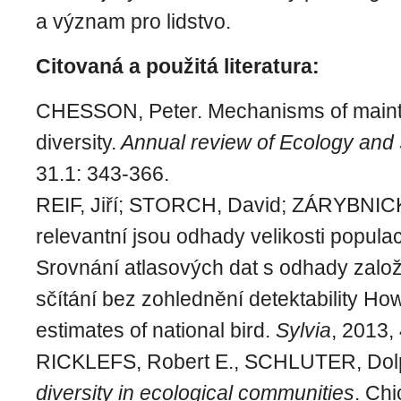
a význam pro lidstvo.
Citovaná a použitá literatura:
CHESSON, Peter. Mechanisms of maint
diversity.
Annual review of Ecology and
31.1: 343-366.
REIF, Jiří; STORCH, David; ZÁRYBNICK
relevantní jsou odhady velikosti popula
Srovnání atlasových dat s odhady zal
sčítání bez zohlednění detektability Ho
estimates of national bird.
Sylvia
, 2013,
RICKLEFS, Robert E., SCHLUTER, Dolp
diversity in ecological communities
. Chi