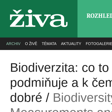
ROZHLE
živa
ARCHIV
O ŽIVĚ
TÉMATA
AKTUALITY
FOTOGALERI
Biodiverzita: co to j
podmiňuje a k čem
dobré /
Biodiversit