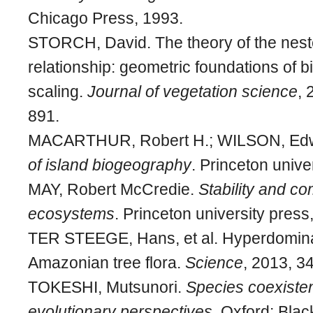
Chicago Press, 1993.
STORCH, David. The theory of the nes
relationship: geometric foundations of bi
scaling.
Journal of vegetation science
, 
891.
MACARTHUR, Robert H.; WILSON, Ed
of island biogeography
. Princeton unive
MAY, Robert McCredie.
Stability and co
ecosystems
. Princeton university press
TER STEEGE, Hans, et al. Hyperdomina
Amazonian tree flora.
Science
, 2013, 3
TOKESHI, Mutsunori.
Species coexisten
evolutionary perspectives
. Oxford: Blac