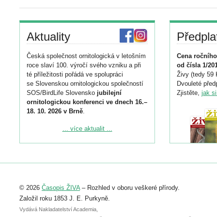
Amazonie; asi 600 druhů (tedy v
početnosti, nižší než 1 000 jedi
(2013)
Aktuality
Předpla
Česká společnost ornitologická v letošním
Cena ročního
roce slaví 100. výročí svého vzniku a při
od čísla 1/20
té příležitosti pořádá ve spolupráci
Živy (tedy 59 
se Slovenskou ornitologickou společností
Dvouleté předp
SOS/BirdLife Slovensko
jubilejní
Zjistěte,
jak s
ornitologickou konferenci ve dnech 16.–
18. 10. 2026 v Brně
.
Podrobnější informace ke konferenci
... více aktualit ...
naleznete zde:
https://www.birdlife.cz/konference-2026/
Registrovat se můžete do 6. září.
Upozorňujeme, že termín pro odeslání
© 2026
Časopis ŽIVA
– Rozhled v oboru veškeré přírody.
abstraktu přihlášené přednášky nebo
posteru je už 30. června.
Založil roku 1853 J. E. Purkyně.
Vydává Nakladatelství Academia,