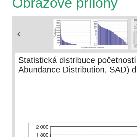
Obrazové přílohy
Statistická distribuce početnos
Abundance Distribution, SAD) d
nevyrovnaná. Tento příklad se 
transektu jdoucím přes celou Č
Karpaty. Vyneseme-li na svislou
a na vodorovné seřadíme druhy
početný (vlevo), vidíme, že na 
druhů (pěnkava obecná – Fringi
– Sylvia atricapilla, mají na 7