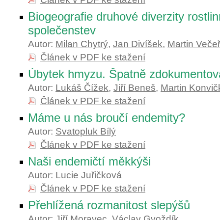
Biogeografie druhové diverzity rostli
společenstev
Autor:
Milan Chytrý
,
Jan Divíšek
,
Martin Veče
Článek v PDF ke stažení
Úbytek hmyzu. Špatně zdokumentova
Autor:
Lukáš Čížek
,
Jiří Beneš
,
Martin Konvič
Článek v PDF ke stažení
Máme u nás broučí endemity?
Autor:
Svatopluk Bílý
Článek v PDF ke stažení
Naši endemičtí měkkýši
Autor:
Lucie Juřičková
Článek v PDF ke stažení
Přehlížená rozmanitost slepýšů
Autor:
Jiří Moravec
,
Václav Gvoždík