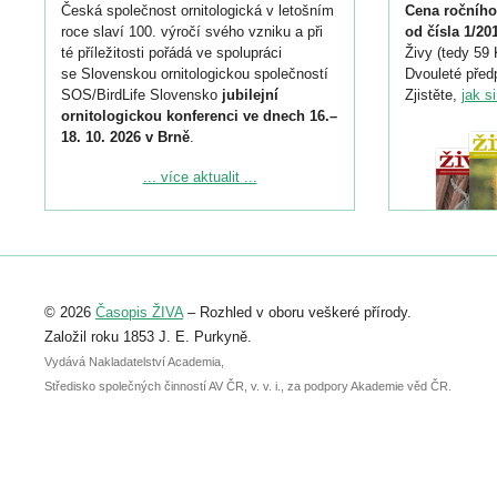
Česká společnost ornitologická v letošním
Cena ročního
roce slaví 100. výročí svého vzniku a při
od čísla 1/20
té příležitosti pořádá ve spolupráci
Živy (tedy 59 
se Slovenskou ornitologickou společností
Dvouleté předp
SOS/BirdLife Slovensko
jubilejní
Zjistěte,
jak s
ornitologickou konferenci ve dnech 16.–
18. 10. 2026 v Brně
.
Podrobnější informace ke konferenci
... více aktualit ...
naleznete zde:
https://www.birdlife.cz/konference-2026/
Registrovat se můžete do 6. září.
Upozorňujeme, že termín pro odeslání
© 2026
Časopis ŽIVA
– Rozhled v oboru veškeré přírody.
abstraktu přihlášené přednášky nebo
posteru je už 30. června.
Založil roku 1853 J. E. Purkyně.
Vydává Nakladatelství Academia,
Středisko společných činností AV ČR, v. v. i., za podpory Akademie věd ČR.