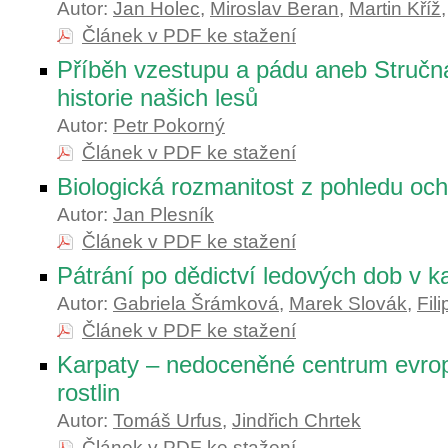
Autor:
Jan Holec
,
Miroslav Beran
,
Martin Kříž
Článek v PDF ke stažení
Příběh vzestupu a pádu aneb Stručná
historie našich lesů
Autor:
Petr Pokorný
Článek v PDF ke stažení
Biologická rozmanitost z pohledu och
Autor:
Jan Plesník
Článek v PDF ke stažení
Pátrání po dědictví ledových dob v ka
Autor:
Gabriela Šrámková
,
Marek Slovák
,
Fili
Článek v PDF ke stažení
Karpaty – nedoceněné centrum evrop
rostlin
Autor:
Tomáš Urfus
,
Jindřich Chrtek
Článek v PDF ke stažení