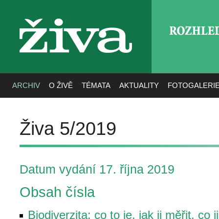
ROZHLE
živa
ARCHIV
O ŽIVĚ
TÉMATA
AKTUALITY
FOTOGALERI
Živa 5/2019
Datum vydání 17. října 2019
Obsah čísla
Biodiverzita: co to je, jak ji měřit, co 