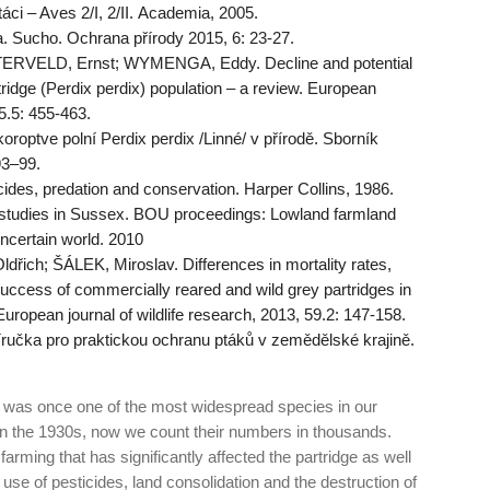
ci – Aves 2/I, 2/II. Academia, 2005.
 Sucho. Ochrana přírody 2015, 6: 23-27.
TERVELD, Ernst; WYMENGA, Eddy. Decline and potential
ridge (Perdix perdix) population – a review. European
55.5: 455-463.
roptve polní Perdix perdix /Linné/ v přírodě. Sborník
93–99.
ides, predation and conservation. Harper Collins, 1986.
studies in Sussex. BOU proceedings: Lowland farmland
uncertain world. 2010
h; ŠÁLEK, Miroslav. Differences in mortality rates,
uccess of commercially reared and wild grey partridges in
uropean journal of wildlife research, 2013, 59.2: 147-158.
učka pro praktickou ochranu ptáků v zemědělské krajině.
) was once one of the most widespread species in our
e in the 1930s, now we count their numbers in thousands.
 farming that has significantly affected the partridge as well
 use of pesticides, land consolidation and the destruction of