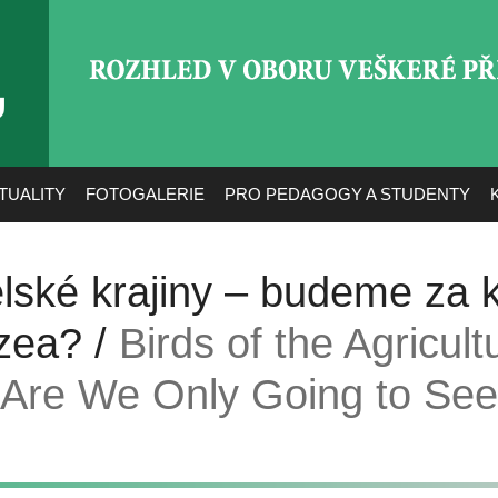
ROZHLED V OBORU VEŠ
TUALITY
FOTOGALERIE
PRO PEDAGOGY A STUDENTY
lské krajiny – budeme za k
zea? /
Birds of the Agricult
Are We Only Going to See 