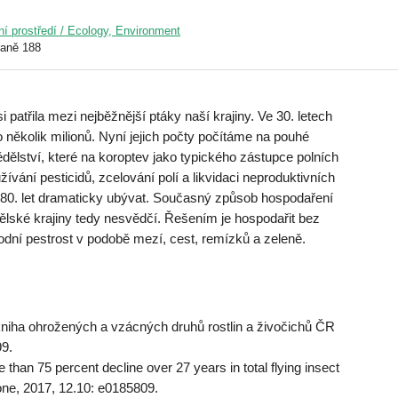
ní prostředí / Ecology, Environment
raně 188
si patřila mezi nejběžnější ptáky naší krajiny. Ve 30. letech
o několik milionů. Nyní jejich počty počítáme na pouhé
dělství, které na koroptev jako typického zástupce polních
ívání pesticidů, zcelování polí a likvidaci neproduktivních
 80. let dramaticky ubývat. Současný způsob hospodaření
lské krajiny tedy nesvědčí. Řešením je hospodařit bez
původní pestrost v podobě mezí, cest, remízků a zeleně.
iha ohrožených a vzácných druhů rostlin a živočichů ČR
99.
han 75 percent decline over 27 years in total flying insect
one, 2017, 12.10: e0185809.