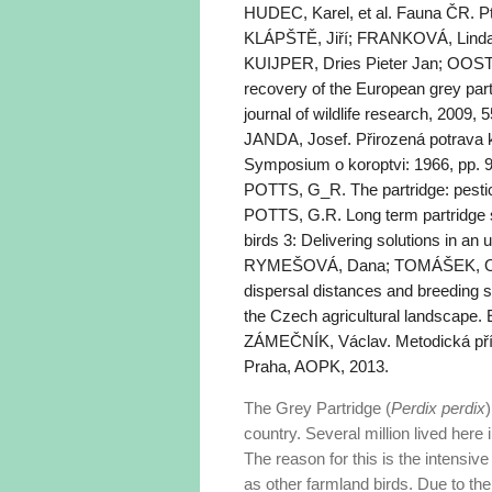
HUDEC, Karel, et al. Fauna ČR. Ptá
KLÁPŠTĚ, Jiří; FRANKOVÁ, Linda.
KUIJPER, Dries Pieter Jan; OOS
recovery of the European grey part
journal of wildlife research, 2009, 
JANDA, Josef. Přirozená potrava ko
Symposium o koroptvi: 1966, pp. 
POTTS, G_R. The partridge: pestic
POTTS, G.R. Long term partridge 
birds 3: Delivering solutions in an 
RYMEŠOVÁ, Dana; TOMÁŠEK, Oldřic
dispersal distances and breeding s
the Czech agricultural landscape. E
ZÁMEČNÍK, Václav. Metodická přír
Praha, AOPK, 2013.
The Grey Partridge (
Perdix perdix
country. Several million lived her
The reason for this is the intensive
as other farmland birds. Due to the