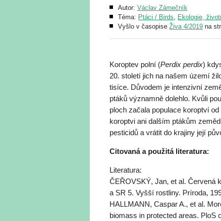
Autor:
Václav Zámečník
Téma:
Ptáci / Birds
,
Ekologie, život
Vyšlo v časopise
Živa 4/2019
na st
Koroptev polní (
Perdix perdix
) kdy
20. století jich na našem území žil
tisíce. Důvodem je intenzivní země
ptáků významně dolehlo. Kvůli použ
ploch začala populace koroptví od
koroptvi ani dalším ptákům zemědě
pesticidů a vrátit do krajiny její 
Citovaná a použitá literatura:
Literatura:
ČEŘOVSKÝ, Jan, et al. Červená kn
a SR 5. Vyšší rostliny. Príroda, 19
HALLMANN, Caspar A., et al. More t
biomass in protected areas. PloS 