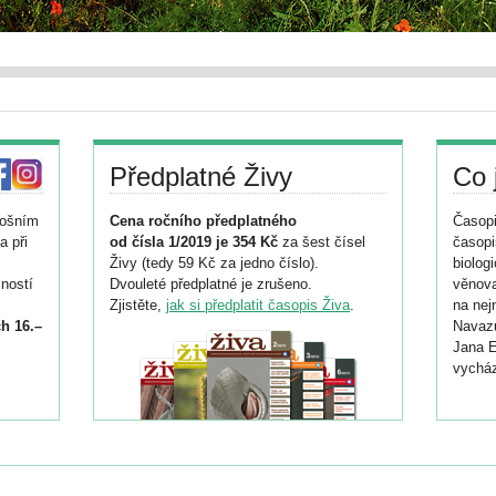
Předplatné Živy
Co 
tošním
Cena ročního předplatného
Časopi
a při
od čísla 1/2019 je 354 Kč
za šest čísel
časopi
Živy (tedy 59 Kč za jedno číslo).
biolog
ností
Dvouleté předplatné je zrušeno.
věnova
Zjistěte,
jak si předplatit časopis Živa
.
na nej
h 16.–
Navazu
Jana E
vycház
i
026/