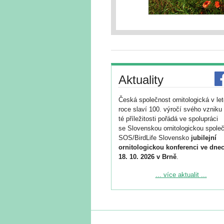
Aktuality
Česká společnost ornitologická v le
roce slaví 100. výročí svého vzniku 
té příležitosti pořádá ve spolupráci
se Slovenskou ornitologickou společ
SOS/BirdLife Slovensko
jubilejní
ornitologickou konferenci ve dnec
18. 10. 2026 v Brně
.
Podrobnější informace ke konferenc
... více aktualit ...
naleznete zde:
https://www.birdlife.cz/konference-2
Registrovat se můžete do 6. září.