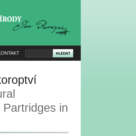
KERÉ PŘÍRODY
KONTAKT
oroptví
ural
Partridges in