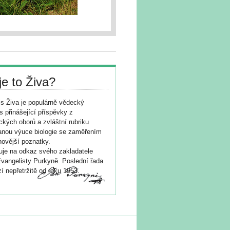
je to Živa?
s Živa je populárně vědecký
s přinášející příspěvky z
ických oborů a zvláštní rubriku
nou výuce biologie se zaměřením
novější poznatky.
je na odkaz svého zakladatele
vangelisty Purkyně. Poslední řada
í nepřetržitě od roku 1953.