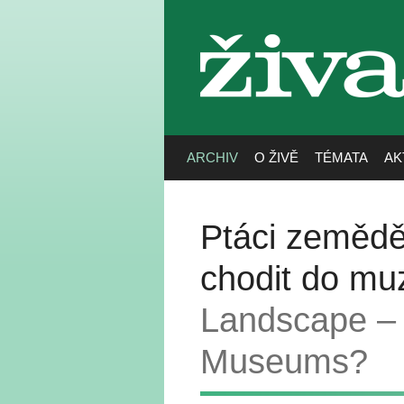
živa
ARCHIV
O ŽIVĚ
TÉMATA
AK
Ptáci zemědě
chodit do mu
Landscape – 
Museums?