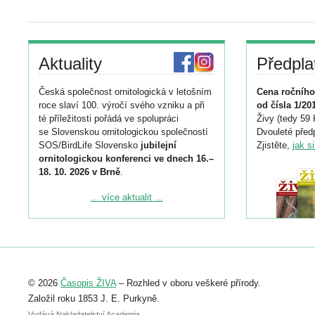
Aktuality
Předpla
Česká společnost ornitologická v letošním
Cena ročního
roce slaví 100. výročí svého vzniku a při
od čísla 1/20
té příležitosti pořádá ve spolupráci
Živy (tedy 59 
se Slovenskou ornitologickou společností
Dvouleté předp
SOS/BirdLife Slovensko
jubilejní
Zjistěte,
jak s
ornitologickou konferenci ve dnech 16.–
18. 10. 2026 v Brně
.
Podrobnější informace ke konferenci
... více aktualit ...
naleznete zde:
https://www.birdlife.cz/konference-2026/
Registrovat se můžete do 6. září.
Upozorňujeme, že termín pro odeslání
© 2026
Časopis ŽIVA
– Rozhled v oboru veškeré přírody.
abstraktu přihlášené přednášky nebo
posteru je už 30. června.
Založil roku 1853 J. E. Purkyně.
Vydává Nakladatelství Academia,