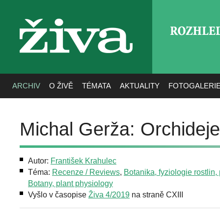
ROZHLE
živa
ARCHIV
O ŽIVĚ
TÉMATA
AKTUALITY
FOTOGALERI
Michal Gerža: Orchideje
Autor:
František Krahulec
Téma:
Recenze / Reviews
,
Botanika, fyziologie rostlin, p
Botany, plant physiology
Vyšlo v časopise
Živa 4/2019
na straně CXIII