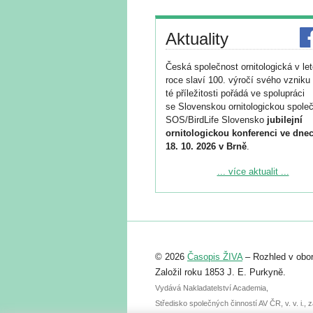
Aktuality
Česká společnost ornitologická v le
roce slaví 100. výročí svého vzniku 
té příležitosti pořádá ve spolupráci
se Slovenskou ornitologickou společ
SOS/BirdLife Slovensko
jubilejní
ornitologickou konferenci ve dnec
18. 10. 2026 v Brně
.
Podrobnější informace ke konferenc
... více aktualit ...
naleznete zde:
https://www.birdlife.cz/konference-2
Registrovat se můžete do 6. září.
Upozorňujeme, že termín pro odeslá
© 2026
Časopis ŽIVA
– Rozhled v obor
abstraktu přihlášené přednášky neb
posteru je už 30. června.
Založil roku 1853 J. E. Purkyně.
Vydává Nakladatelství Academia,
Středisko společných činností AV ČR, v. v. i.