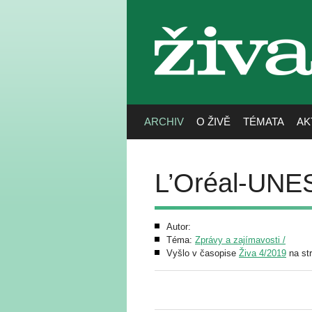
živa
ARCHIV
O ŽIVĚ
TÉMATA
AK
L’Oréal-UNE
Autor:
Téma:
Zprávy a zajímavosti /
Vyšlo v časopise
Živa 4/2019
na st