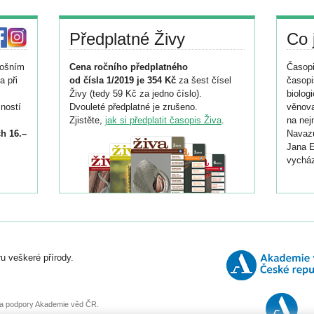
Předplatné Živy
Co 
tošním
Cena ročního předplatného
Časopi
a při
od čísla 1/2019 je 354 Kč
za šest čísel
časopi
Živy (tedy 59 Kč za jedno číslo).
biolog
ností
Dvouleté předplatné je zrušeno.
věnova
Zjistěte,
jak si předplatit časopis Živa
.
na nej
h 16.–
Navazu
Jana E
vycház
i
026/
ní
u veškeré přírody.
o
, za podpory Akademie věd ČR.