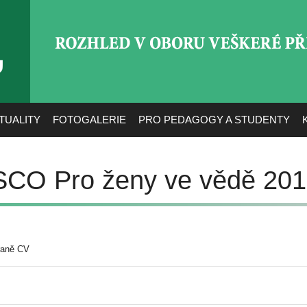
ROZHLED V OBORU VEŠ
TUALITY
FOTOGALERIE
PRO PEDAGOGY A STUDENTY
SCO Pro ženy ve vědě 20
raně CV