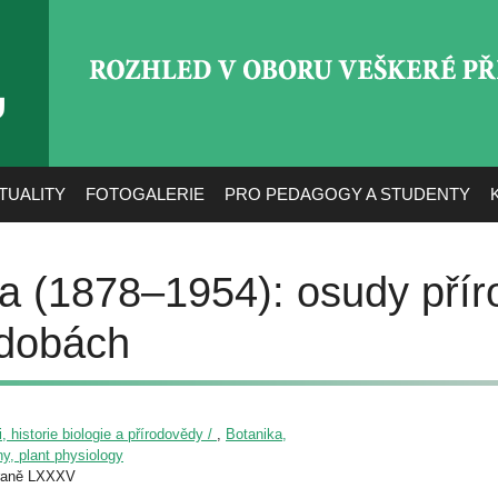
ROZHLED V OBORU VEŠ
TUALITY
FOTOGALERIE
PRO PEDAGOGY A STUDENTY
a (1878–1954): osudy pří
 dobách
, historie biologie a přírodovědy /
,
Botanika,
any, plant physiology
raně LXXXV