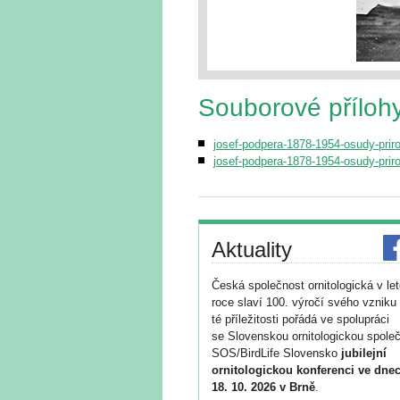
Souborové příloh
josef-podpera-1878-1954-osudy-prir
josef-podpera-1878-1954-osudy-priro
Aktuality
Česká společnost ornitologická v le
roce slaví 100. výročí svého vzniku 
té příležitosti pořádá ve spolupráci
se Slovenskou ornitologickou společ
SOS/BirdLife Slovensko
jubilejní
ornitologickou konferenci ve dnec
18. 10. 2026 v Brně
.