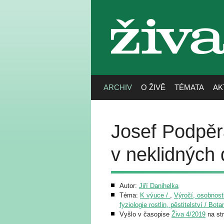
živa
ARCHIV
O ŽIVĚ
TÉMATA
AK
Josef Podpěr
v neklidných
Autor:
Jiří Danihelka
Téma:
K výuce /
,
Výročí, osobnosti
fyziologie rostlin, pěstitelství / Bot
Vyšlo v časopise
Živa 4/2019
na st