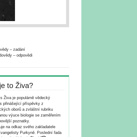
ovědy – zadání
odovědy – odpovědi
je to Živa?
s Živa je populárně vědecký
s přinášející příspěvky z
ických oborů a zvláštní rubriku
nou výuce biologie se zaměřením
novější poznatky.
je na odkaz svého zakladatele
vangelisty Purkyně. Poslední řada