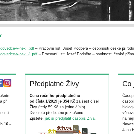
y
odovedce-v-nekli.pdf
– Pracovní list: Josef Podpěra – osobnosti české přírod
dovedce-v-nekli-1.pdf
– Pracovní list: Josef Podpěra – osobnosti české přír
Předplatné Živy
Co 
tošním
Cena ročního předplatného
Časopi
a při
od čísla 1/2019 je 354 Kč
za šest čísel
časopi
Živy (tedy 59 Kč za jedno číslo).
biolog
ností
Dvouleté předplatné je zrušeno.
věnova
Zjistěte,
jak si předplatit časopis Živa
.
na nej
h 16.–
Navazu
Jana E