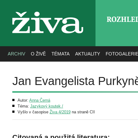
ROZHLE
živa
ARCHIV
O ŽIVĚ
TÉMATA
AKTUALITY
FOTOGALERI
Jan Evangelista Purkyn
Autor:
Anna Černá
Téma:
Jazykový koutek /
Vyšlo v časopise
Živa 4/2019
na straně CII
Citovaná a použitá literatura: