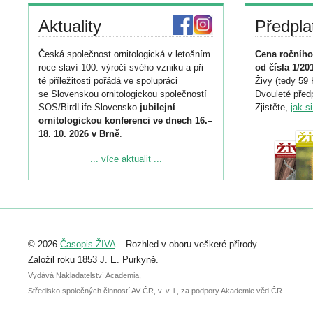
Aktuality
Předpla
Česká společnost ornitologická v letošním
Cena ročního
roce slaví 100. výročí svého vzniku a při
od čísla 1/20
té příležitosti pořádá ve spolupráci
Živy (tedy 59 
se Slovenskou ornitologickou společností
Dvouleté předp
SOS/BirdLife Slovensko
jubilejní
Zjistěte,
jak s
ornitologickou konferenci ve dnech 16.–
18. 10. 2026 v Brně
.
Podrobnější informace ke konferenci
... více aktualit ...
naleznete zde:
https://www.birdlife.cz/konference-2026/
Registrovat se můžete do 6. září.
Upozorňujeme, že termín pro odeslání
© 2026
Časopis ŽIVA
– Rozhled v oboru veškeré přírody.
abstraktu přihlášené přednášky nebo
posteru je už 30. června.
Založil roku 1853 J. E. Purkyně.
Vydává Nakladatelství Academia,
Středisko společných činností AV ČR, v. v. i., za podpory Akademie věd ČR.