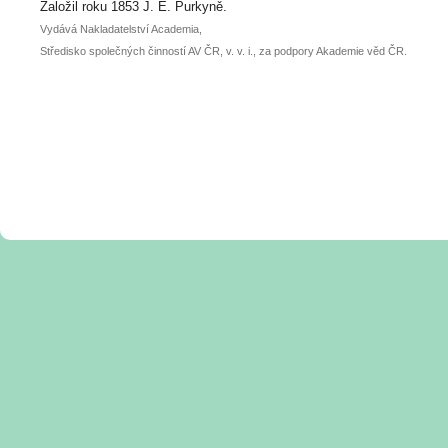
posteru je už 30. června.
Založil roku 1853 J. E. Purkyně.
Vydává Nakladatelství Academia,
Středisko společných činností AV ČR, v. v. i., za podpory Akademie věd ČR.