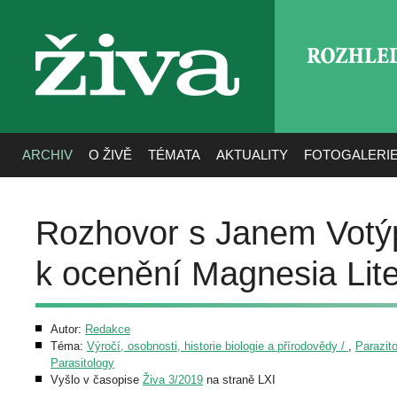
ROZHLE
živa
ARCHIV
O ŽIVĚ
TÉMATA
AKTUALITY
FOTOGALERI
Rozhovor s Janem Votýp
k ocenění Magnesia Lit
Autor:
Redakce
Téma:
Výročí, osobnosti, historie biologie a přírodovědy /
,
Parazito
Parasitology
Vyšlo v časopise
Živa 3/2019
na straně LXI