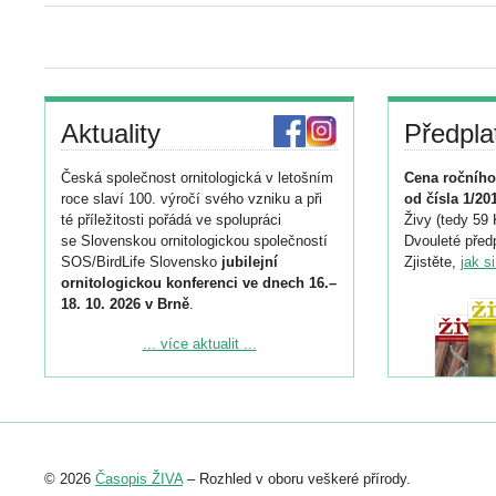
Aktuality
Předpla
Česká společnost ornitologická v letošním
Cena ročního
roce slaví 100. výročí svého vzniku a při
od čísla 1/20
té příležitosti pořádá ve spolupráci
Živy (tedy 59 
se Slovenskou ornitologickou společností
Dvouleté předp
SOS/BirdLife Slovensko
jubilejní
Zjistěte,
jak s
ornitologickou konferenci ve dnech 16.–
18. 10. 2026 v Brně
.
Podrobnější informace ke konferenci
... více aktualit ...
naleznete zde:
https://www.birdlife.cz/konference-2026/
Registrovat se můžete do 6. září.
Upozorňujeme, že termín pro odeslání
© 2026
Časopis ŽIVA
– Rozhled v oboru veškeré přírody.
abstraktu přihlášené přednášky nebo