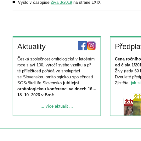
Vyšlo v časopise
Živa 3/2019
na straně LXIX
Aktuality
Předpla
Česká společnost ornitologická v letošním
Cena ročního
roce slaví 100. výročí svého vzniku a při
od čísla 1/20
té příležitosti pořádá ve spolupráci
Živy (tedy 59 
se Slovenskou ornitologickou společností
Dvouleté předp
SOS/BirdLife Slovensko
jubilejní
Zjistěte,
jak s
ornitologickou konferenci ve dnech 16.–
18. 10. 2026 v Brně
.
Podrobnější informace ke konferenci
... více aktualit ...
naleznete zde:
https://www.birdlife.cz/konference-2026/
Registrovat se můžete do 6. září.
Upozorňujeme, že termín pro odeslání