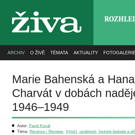
ROZHLE
živa
ARCHIV
O ŽIVĚ
TÉMATA
AKTUALITY
FOTOGALERI
Marie Bahenská a Hana 
Charvát v dobách naděje
1946–1949
Autor:
Pavel Kovář
Téma:
Recenze / Reviews
,
Výročí, osobnosti, historie biologie a př