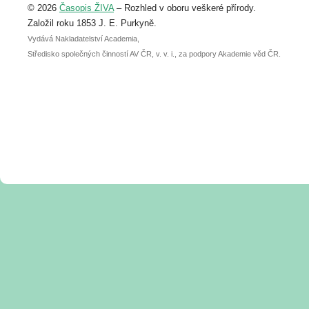
© 2026
Časopis ŽIVA
– Rozhled v oboru veškeré přírody.
abstraktu přihlášené přednášky nebo
posteru je už 30. června.
Založil roku 1853 J. E. Purkyně.
Vydává Nakladatelství Academia,
Středisko společných činností AV ČR, v. v. i., za podpory Akademie věd ČR.