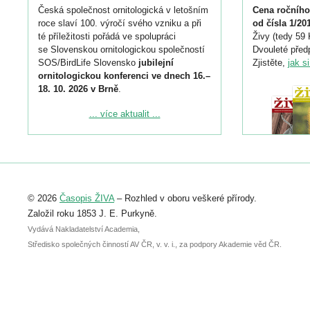
Česká společnost ornitologická v letošním
Cena ročního
roce slaví 100. výročí svého vzniku a při
od čísla 1/20
té příležitosti pořádá ve spolupráci
Živy (tedy 59 
se Slovenskou ornitologickou společností
Dvouleté předp
SOS/BirdLife Slovensko
jubilejní
Zjistěte,
jak s
ornitologickou konferenci ve dnech 16.–
18. 10. 2026 v Brně
.
Podrobnější informace ke konferenci
... více aktualit ...
naleznete zde:
https://www.birdlife.cz/konference-2026/
Registrovat se můžete do 6. září.
Upozorňujeme, že termín pro odeslání
© 2026
Časopis ŽIVA
– Rozhled v oboru veškeré přírody.
abstraktu přihlášené přednášky nebo
posteru je už 30. června.
Založil roku 1853 J. E. Purkyně.
Vydává Nakladatelství Academia,
Středisko společných činností AV ČR, v. v. i., za podpory Akademie věd ČR.