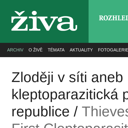
ROZHLE
živa
ARCHIV
O ŽIVĚ
TÉMATA
AKTUALITY
FOTOGALERI
Zloději v síti aneb
kleptoparazitická 
republice /
Thieve