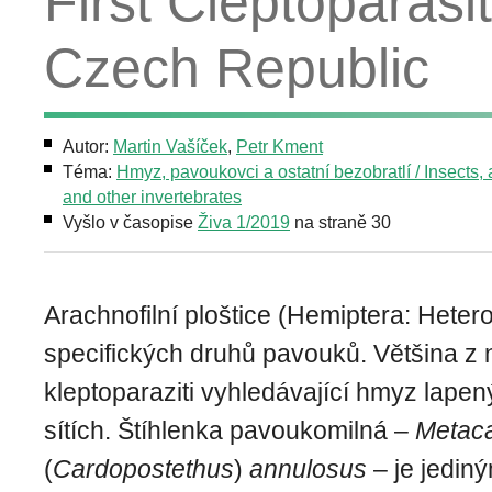
First Cleptoparasi
Czech Republic
Autor:
Martin Vašíček
,
Petr Kment
Téma:
Hmyz, pavoukovci a ostatní bezobratlí / Insects,
and other invertebrates
Vyšlo v časopise
Živa 1/2019
na straně 30
Arachnofilní ploštice (Hemiptera: Heterop
specifických druhů pavouků. Většina z 
kleptoparaziti vyhledávající hmyz lape
sítích. Štíhlenka pavoukomilná –
Metac
(
Cardopostethus
)
annulosus
– je jedin