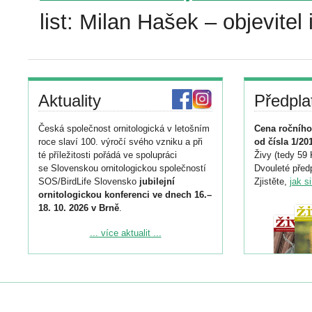
list: Milan Hašek – objevite
Aktuality
Předpla
Česká společnost ornitologická v letošním
Cena ročního
roce slaví 100. výročí svého vzniku a při
od čísla 1/20
té příležitosti pořádá ve spolupráci
Živy (tedy 59 
se Slovenskou ornitologickou společností
Dvouleté předp
SOS/BirdLife Slovensko
jubilejní
Zjistěte,
jak s
ornitologickou konferenci ve dnech 16.–
18. 10. 2026 v Brně
.
Podrobnější informace ke konferenci
... více aktualit ...
naleznete zde:
https://www.birdlife.cz/konference-2026/
Registrovat se můžete do 6. září.
Upozorňujeme, že termín pro odeslání