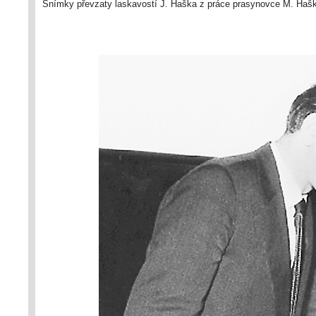
Snímky převzaty laskavostí J. Haška z práce prasynovce M. Hašk