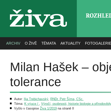
ROZHLE
živa
ARCHIV
O ŽIVĚ
TÉMATA
AKTUALITY
FOTOGALERI
Milan Hašek – obj
tolerance
Autor:
Ilja Trebichavský
,
RNDr. Petr Šíma, CSc.
Téma:
K výuce /
,
Výročí, osobnosti, historie biologie a přírodovědy
Vyšlo v časopise
Živa 1/2019
na straně II