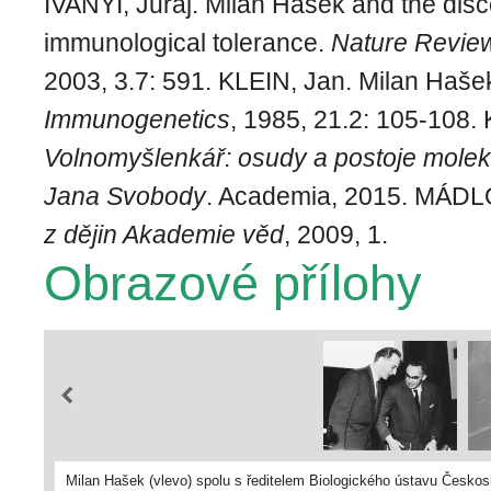
IVANYI, Juraj. Milan Hašek and the disc
immunological tolerance.
Nature Revie
2003, 3.7: 591. KLEIN, Jan. Milan Haš
Immunogenetics
, 1985, 21.2: 105-108
Volnomyšlenkář: osudy a postoje molek
Jana Svobody
. Academia, 2015. MÁDL
z dějin Akademie věd
, 2009, 1.
Obrazové přílohy
Milan Hašek (vlevo) spolu s ředitelem Biologického ústavu Česk