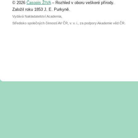
© 2026
Časopis ŽIVA
– Rozhled v oboru veškeré přírody.
abstraktu přihlášené přednášky nebo
posteru je už 30. června.
Založil roku 1853 J. E. Purkyně.
Vydává Nakladatelství Academia,
Středisko společných činností AV ČR, v. v. i., za podpory Akademie věd ČR.