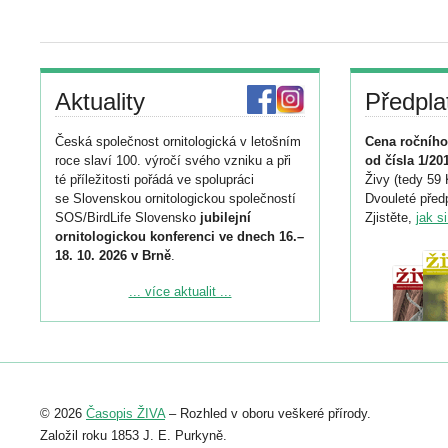
Aktuality
Předpla
Česká společnost ornitologická v letošním
Cena ročního
roce slaví 100. výročí svého vzniku a při
od čísla 1/20
té příležitosti pořádá ve spolupráci
Živy (tedy 59 
se Slovenskou ornitologickou společností
Dvouleté předp
SOS/BirdLife Slovensko
jubilejní
Zjistěte,
jak s
ornitologickou konferenci ve dnech 16.–
18. 10. 2026 v Brně
.
Podrobnější informace ke konferenci
... více aktualit ...
naleznete zde:
https://www.birdlife.cz/konference-2026/
Registrovat se můžete do 6. září.
Upozorňujeme, že termín pro odeslání
© 2026
Časopis ŽIVA
– Rozhled v oboru veškeré přírody.
abstraktu přihlášené přednášky nebo
posteru je už 30. června.
Založil roku 1853 J. E. Purkyně.