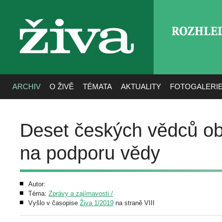
ROZHLE
živa
ARCHIV
O ŽIVĚ
TÉMATA
AKTUALITY
FOTOGALERI
Deset českých vědců o
na podporu vědy
Autor:
Téma:
Zprávy a zajímavosti /
Vyšlo v časopise
Živa 1/2019
na straně VIII