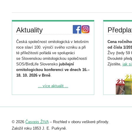
Aktuality
Předpla
Česká společnost ornitologická v letošním
Cena ročního
roce slaví 100. výročí svého vzniku a při
od čísla 1/20
té příležitosti pořádá ve spolupráci
Živy (tedy 59 
se Slovenskou ornitologickou společností
Dvouleté předp
SOS/BirdLife Slovensko
jubilejní
Zjistěte,
jak s
ornitologickou konferenci ve dnech 16.–
18. 10. 2026 v Brně
.
Podrobnější informace ke konferenci
... více aktualit ...
naleznete zde:
https://www.birdlife.cz/konference-2026/
Registrovat se můžete do 6. září.
Upozorňujeme, že termín pro odeslání
© 2026
Časopis ŽIVA
– Rozhled v oboru veškeré přírody.
abstraktu přihlášené přednášky nebo
posteru je už 30. června.
Založil roku 1853 J. E. Purkyně.