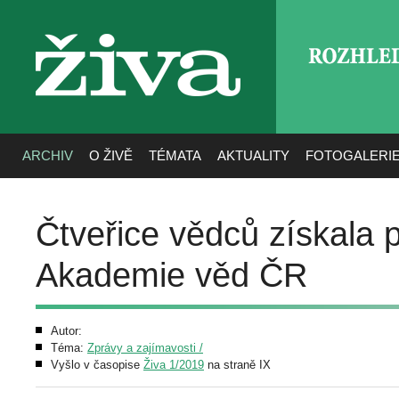
ROZHLE
živa
ARCHIV
O ŽIVĚ
TÉMATA
AKTUALITY
FOTOGALERI
Čtveřice vědců získala 
Akademie věd ČR
Autor:
Téma:
Zprávy a zajímavosti /
Vyšlo v časopise
Živa 1/2019
na straně IX