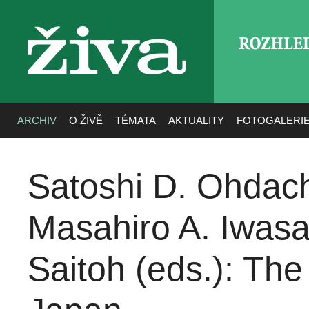
ROZHLE
živa
ARCHIV
O ŽIVĚ
TÉMATA
AKTUALITY
FOTOGALERI
Satoshi D. Ohdach
Masahiro A. Iwasa
Saitoh (eds.): Th