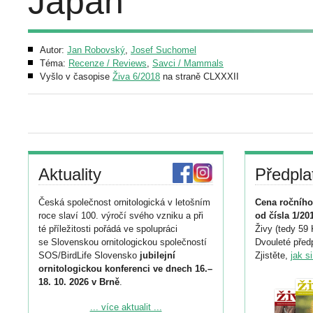
Japan
Autor:
Jan Robovský
,
Josef Suchomel
Téma:
Recenze / Reviews
,
Savci / Mammals
Vyšlo v časopise
Živa 6/2018
na straně CLXXXII
Aktuality
Předpla
Česká společnost ornitologická v letošním
Cena ročního
roce slaví 100. výročí svého vzniku a při
od čísla 1/20
té příležitosti pořádá ve spolupráci
Živy (tedy 59 
se Slovenskou ornitologickou společností
Dvouleté předp
SOS/BirdLife Slovensko
jubilejní
Zjistěte,
jak s
ornitologickou konferenci ve dnech 16.–
18. 10. 2026 v Brně
.
Podrobnější informace ke konferenci
... více aktualit ...